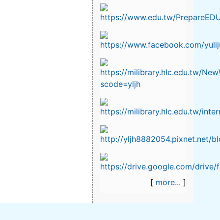
[
more...
]