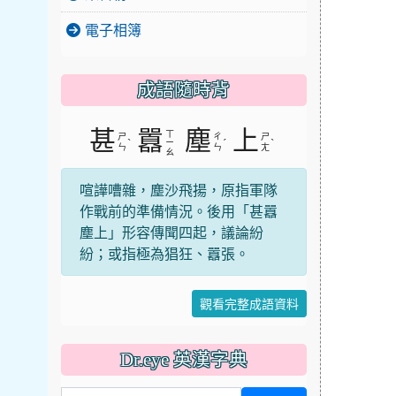
電子相簿
成語隨時背
甚
囂
塵
上
ㄒ
ㄕ
ㄔ
ㄕ
ˋ
ˊ
ˋ
ㄧ
ㄣ
ㄣ
ㄤ
ㄠ
喧譁嘈雜，塵沙飛揚，原指軍隊
作戰前的準備情況。後用「甚囂
塵上」形容傳聞四起，議論紛
紛；或指極為猖狂、囂張。
觀看完整成語資料
Dr.eye 英漢字典