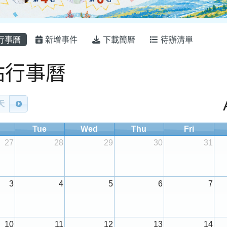
行事曆
新增事件
下載簡曆
待辦清單
ndar
站行事曆
天
Tue
Wed
Thu
Fri
27
28
29
30
31
3
4
5
6
7
10
11
12
13
14