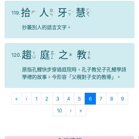
拾
人
牙
慧
ㄏ
ㄖ
ㄧ
119.
ㄕ
ˊ
ˊ
ˊ
ㄨ
ˋ
ㄣ
ㄚ
ㄟ
抄襲別人的語言文字。
趨
庭
之
教
ㄊ
ㄐ
ㄑ
120.
ㄓ
ㄧ
ˊ
ㄧ
ㄩ
ㄥ
ㄠ
原指孔鯉快步穿過庭院時，孔子教兒子孔鯉學詩
學禮的故事。今形容「父親對子女的教導」。
第一頁
上一頁
(目前頁次)
«
‹
1
2
3
4
5
6
7
8
9
下一頁
最後頁
10
›
»