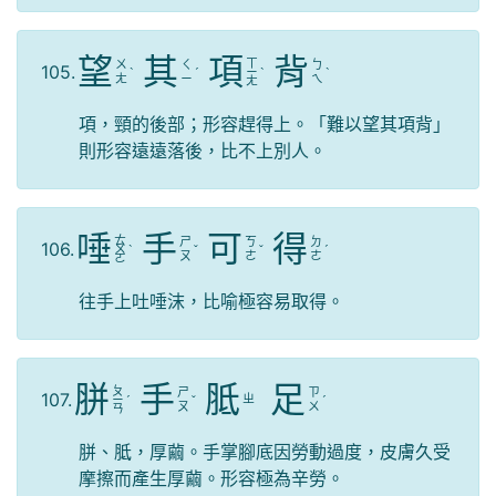
望
其
項
背
ㄒ
ㄨ
ㄑ
ㄅ
105.
ˋ
ˊ
ㄧ
ˋ
ˋ
ㄤ
ㄧ
ㄟ
ㄤ
項，頸的後部；形容趕得上。「難以望其項背」
則形容遠遠落後，比不上別人。
唾
手
可
得
ㄊ
ㄕ
ㄎ
ㄉ
106.
ㄨ
ˋ
ˇ
ˇ
ˊ
ㄡ
ㄜ
ㄜ
ㄛ
往手上吐唾沫，比喻極容易取得。
胼
手
胝
足
ㄆ
ㄕ
ㄗ
107.
ㄓ
ㄧ
ˊ
ˇ
ˊ
ㄡ
ㄨ
ㄢ
胼、胝，厚繭。手掌腳底因勞動過度，皮膚久受
摩擦而產生厚繭。形容極為辛勞。