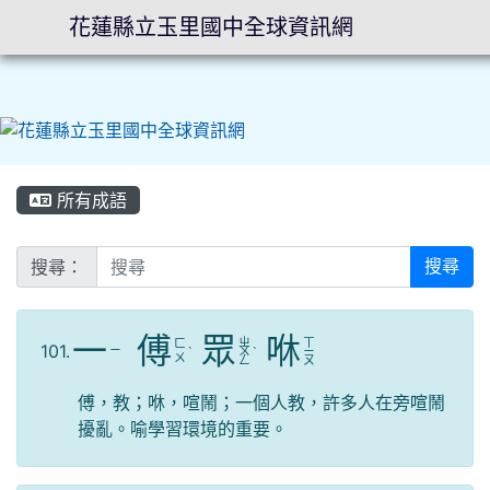
花蓮縣立玉里國中全球資訊網
⏸
所有成語
搜尋：
搜尋
一
傅
眾
咻
ㄓ
ㄒ
ㄈ
101.
ㄧ
ˋ
ㄨ
ˋ
ㄧ
ㄨ
ㄥ
ㄡ
傅，教；咻，喧鬧；一個人教，許多人在旁喧鬧
擾亂。喻學習環境的重要。