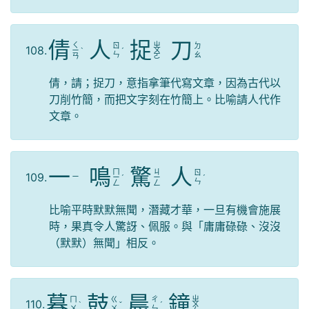
倩
人
捉
刀
ㄑ
ㄓ
ㄖ
ㄉ
108.
ㄧ
ˋ
ˊ
ㄨ
ㄣ
ㄠ
ㄢ
ㄛ
倩，請；捉刀，意指拿筆代寫文章，因為古代以
刀削竹簡，而把文字刻在竹簡上。比喻請人代作
文章。
一
鳴
驚
人
ㄇ
ㄐ
ㄖ
109.
ㄧ
ㄧ
ˊ
ㄧ
ˊ
ㄣ
ㄥ
ㄥ
比喻平時默默無聞，潛藏才華，一旦有機會施展
時，果真令人驚訝、佩服。與「庸庸碌碌、沒沒
（默默）無聞」相反。
暮
鼓
晨
鐘
ㄓ
ㄇ
ㄍ
ㄔ
110.
ˋ
ˇ
ˊ
ㄨ
ㄨ
ㄨ
ㄣ