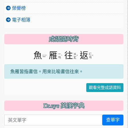
榮譽榜
電子相簿
成語隨時背
魚
雁
往
返
ㄧ
ㄨ
ㄈ
ㄩ
ˊ
ˋ
ˇ
ˇ
ㄢ
ㄤ
ㄢ
魚雁皆指書信。用來比喻書信往來。
觀看完整成語資料
Dr.eye 英漢字典
英文單字
查單字