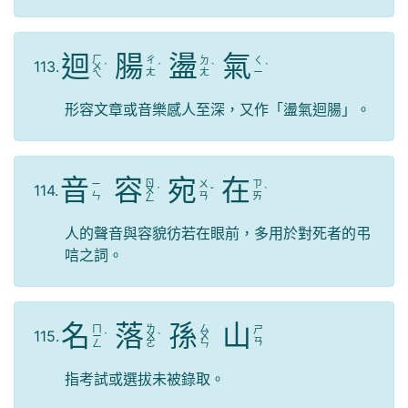
迴
腸
盪
氣
ㄏ
ㄔ
ㄉ
ㄑ
113.
ㄨ
ˊ
ˊ
ˋ
ˋ
ㄤ
ㄤ
ㄧ
ㄟ
形容文章或音樂感人至深，又作「盪氣迴腸」。
音
容
宛
在
ㄖ
ㄧ
ㄨ
ㄗ
114.
ㄨ
ˊ
ˇ
ˋ
ㄣ
ㄢ
ㄞ
ㄥ
人的聲音與容貌彷若在眼前，多用於對死者的弔
唁之詞。
名
落
孫
山
ㄇ
ㄌ
ㄙ
ㄕ
115.
ㄧ
ˊ
ㄨ
ˋ
ㄨ
ㄢ
ㄥ
ㄛ
ㄣ
指考試或選拔未被錄取。