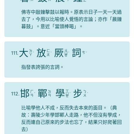
ㄥ
佛寺中敲鐘擊鼓以報時。原表示日子一天一天過
去了，今用以比喻使人覺悟的言論；亦作「晨鐘
暮鼓」。意近「當頭棒喝」。
大
放
厥
詞
ㄐ
ㄉ
ㄈ
111.
ㄘ
ˋ
ˋ
ㄩ
ˊ
ˊ
ㄚ
ㄤ
ㄝ
指發表誇張的言詞。
邯
鄲
學
步
ㄒ
ㄏ
ㄉ
ㄅ
112.
ˊ
ㄩ
ˊ
ˋ
ㄢ
ㄢ
ㄨ
ㄝ
比喻學他人不成，反而失去本來的面目。（典
故：壽陵少年學邯鄲人走路，他不但沒有學成，
反而連自己原來的步法也忘了，結果只好爬著回
去）