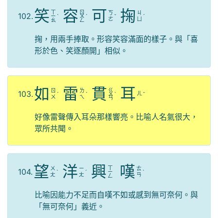
笑
容
可
掬
ㄒ
ㄖ
ㄎ
ㄐ
102.
ㄧ
ˋ
ㄨ
ˊ
ˇ
ˊ
ㄜ
ㄩ
ㄠ
ㄥ
掬，用兩手捧取。形容笑容滿面的樣子。與「喜
形於色、笑逐顏開」相似。
如
雷
貫
耳
ㄍ
ㄖ
ㄌ
103.
ㄦ
ˊ
ˊ
ㄨ
ˋ
ˇ
ㄨ
ㄟ
ㄢ
好像雷聲傳入耳朵那樣響亮。比喻人名氣很大，
眾所共聞。
望
洋
興
嘆
ㄒ
ㄨ
ㄧ
ㄊ
104.
ˋ
ˊ
ㄧ
ˋ
ㄤ
ㄤ
ㄢ
ㄥ
比喻因能力不足而自嘆不如或感到無可奈何。與
「無可奈何」義近。