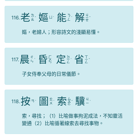
老
嫗
能
解
ㄐ
ㄌ
ㄋ
116.
ㄩ
ˇ
ˋ
ˊ
ㄧ
ˇ
ㄠ
ㄥ
ㄝ
嫗，老婦人；形容詩文的淺顯易懂。
晨
昏
定
省
ㄏ
ㄉ
ㄒ
ㄔ
117.
ˊ
ㄨ
ㄧ
ˋ
ㄧ
ˇ
ㄣ
ㄣ
ㄥ
ㄥ
子女侍奉父母的日常儀節。
按
圖
索
驥
ㄙ
ㄊ
ㄐ
118.
ㄢ
ˋ
ˊ
ㄨ
ˇ
ˋ
ㄨ
ㄧ
ㄛ
索，尋找；（1）比喻做事拘泥成法，不知靈活
變通（2）比喻循著線索去尋找事物。