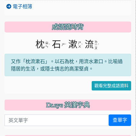
電子相簿
成語隨時背
枕
石
漱
流
ㄌ
ㄓ
ㄕ
ˋ
ㄕ
ˊ
ˋ
ˊ
ㄧ
ㄣ
ㄨ
ㄡ
又作「枕流漱石」。以石為枕，用流水漱口。比喻過
隱居的生活，或隱士情志的高潔堅貞。
觀看完整成語資料
Dr.eye 英漢字典
英文單字
查單字