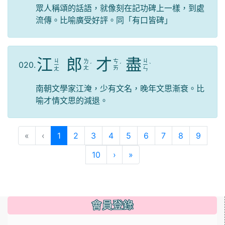
眾人稱頌的話語，就像刻在記功碑上一樣，到處
流傳。比喻廣受好評。同「有口皆碑」
江
郎
才
盡
ㄐ
ㄐ
ㄌ
ㄘ
020.
ㄧ
ˊ
ˊ
ㄧ
ˋ
ㄤ
ㄞ
ㄤ
ㄣ
南朝文學家江淹，少有文名，晚年文思漸衰。比
喻才情文思的減退。
(目前頁次)
«
‹
1
2
3
4
5
6
7
8
9
下一頁
最後頁
10
›
»
會員登錄