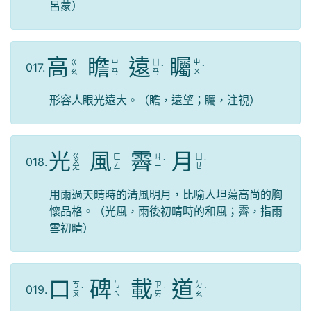
呂蒙）
高
瞻
遠
矚
ㄍ
ㄓ
ㄩ
ㄓ
017.
ˇ
ˇ
ㄠ
ㄢ
ㄢ
ㄨ
形容人眼光遠大。（瞻，遠望；矚，注視）
光
風
霽
月
ㄍ
ㄈ
ㄐ
ㄩ
018.
ㄨ
ˋ
ˋ
ㄥ
ㄧ
ㄝ
ㄤ
用雨過天晴時的清風明月，比喻人坦蕩高尚的胸
懷品格。（光風，雨後初晴時的和風；霽，指雨
雪初晴）
口
碑
載
道
ㄎ
ㄅ
ㄗ
ㄉ
019.
ˇ
ˋ
ˋ
ㄡ
ㄟ
ㄞ
ㄠ