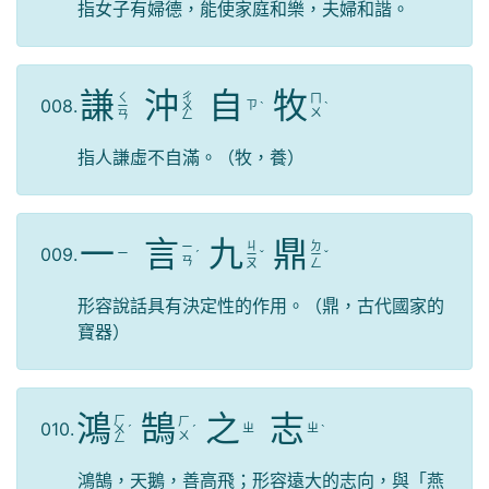
指女子有婦德，能使家庭和樂，夫婦和諧。
謙
沖
自
牧
ㄑ
ㄔ
ㄇ
008.
ㄗ
ㄧ
ㄨ
ˋ
ˋ
ㄨ
ㄢ
ㄥ
指人謙虛不自滿。（牧，養）
一
言
九
鼎
ㄐ
ㄉ
ㄧ
009.
ㄧ
ˊ
ㄧ
ˇ
ㄧ
ˇ
ㄢ
ㄡ
ㄥ
形容說話具有決定性的作用。（鼎，古代國家的
寶器）
鴻
鵠
之
志
ㄏ
ㄏ
010.
ㄓ
ㄓ
ㄨ
ˊ
ˊ
ˋ
ㄨ
ㄥ
鴻鵠，天鵝，善高飛；形容遠大的志向，與「燕