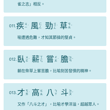
雀之志」相反。
疾
風
勁
草
ㄐ
ㄐ
ㄈ
ㄘ
011.
ˊ
ㄧ
ˋ
ˇ
ㄧ
ㄥ
ㄠ
ㄥ
喻遭遇危難，才知其節操的堅貞。
臥
薪
嘗
膽
ㄒ
ㄨ
ㄔ
ㄉ
012.
ˋ
ㄧ
ˊ
ˇ
ㄛ
ㄤ
ㄢ
ㄣ
躺在柴草上嘗苦膽，比喻刻苦發憤的精神。
才
高
八
斗
ㄘ
ㄍ
ㄅ
ㄉ
013.
ˊ
ˇ
ㄞ
ㄠ
ㄚ
ㄡ
又作「八斗之才」，比喻才學洋溢，超越眾人。