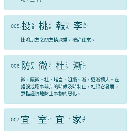
投
桃
報
李
ㄊ
ㄊ
ㄅ
ㄌ
005.
ˊ
ˊ
ˋ
ˇ
ㄡ
ㄠ
ㄠ
ㄧ
比喻朋友之間友情深重，禮尚往來。
防
微
杜
漸
ㄐ
ㄈ
ㄨ
ㄉ
006.
ˊ
ˊ
ˋ
ㄧ
ˋ
ㄤ
ㄟ
ㄨ
ㄢ
微，隱微。杜，堵塞、阻絕。漸，逐漸擴大。在
錯誤或壞事萌芽的時候及時制止，杜絕它發展。
意指謹慎地防止事物的惡化。
宜
室
宜
家
ㄐ
007.
ㄧ
ㄕ
ㄧ
ˊ
ˋ
ˊ
ㄧ
ㄚ