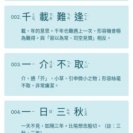
千
載
難
逢
ㄑ
ㄗ
ㄋ
ㄈ
002.
ㄧ
ˇ
ˊ
ˊ
ㄞ
ㄢ
ㄥ
ㄢ
載，年的意思。千年也難遇上一次，形容機會極
為難得。與「習以為常、司空見慣」相反。
一
介
不
取
ㄐ
ㄅ
ㄑ
003.
ㄧ
ㄧ
ˋ
ˋ
ˇ
ㄨ
ㄩ
ㄝ
介，通「芥」，小草，引申微小之物；形容絲毫
不取，非常廉潔。
一
日
三
秋
ㄑ
ㄙ
004.
ㄧ
ㄖ
ˋ
ㄧ
ㄢ
ㄡ
一天不見，如隔三年。比喻想念殷切。（註：三
秋，三年）