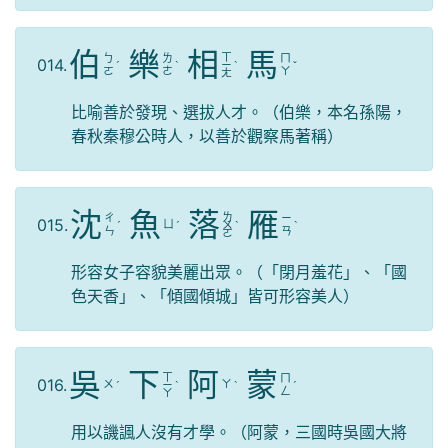
伯
樂
相
馬
ㄒ
ㄅ
ㄌ
ㄇ
014.
ˊ
ˋ
ㄧ
ˋ
ˇ
ㄛ
ㄜ
ㄚ
ㄤ
比喻善於發現、選拔人才。（伯樂，本名孫陽，
春秋秦穆公時人，以善於觀察馬著稱）
沈
魚
落
雁
ㄌ
ㄔ
ㄧ
015.
ㄩ
ˊ
ˊ
ㄨ
ˋ
ˋ
ㄣ
ㄢ
ㄛ
形容女子容貌美麗出眾。（「閉月羞花」、「國
色天香」、「傾國傾城」皆可形容美人）
吳
下
阿
蒙
ㄒ
ㄇ
016.
ㄨ
ㄚ
ˊ
ㄧ
ˋ
ˋ
ˊ
ㄥ
ㄚ
用以譏諷人沒有才學。（阿蒙，三國時吳國大將