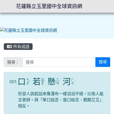
花蓮縣立玉里國中全球資訊網
⏸
所有成語
搜尋：
搜尋
口
若
懸
河
ㄖ
ㄒ
ㄎ
ㄏ
001.
ˇ
ㄨ
ˋ
ㄩ
ˊ
ˊ
ㄡ
ㄜ
ㄛ
ㄢ
形容人說起話來像瀑布一樣滔滔不絕，比喻人能
言善辯。與「笨口拙舌、張口結舌、期期艾艾」
相反。