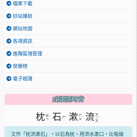
檔案下載
好站連結
網站地圖
各項資訊
進階區塊管理
榮譽榜
電子相簿
成語隨時背
枕
石
漱
流
ㄌ
ㄓ
ㄕ
ˋ
ㄕ
ˊ
ˋ
ˊ
ㄧ
ㄣ
ㄨ
ㄡ
又作「枕流漱石」。以石為枕，用流水漱口。比喻過