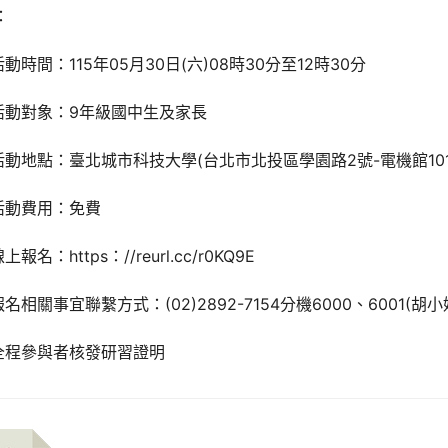
：
活動時間：115年05月30日(六)08時30分至12時30分
)活動對象：9年級國中生及家長
)活動地點：臺北城市科技大學(台北市北投區學園路2號-電機館10
)活動費用：免費
上報名：https：//reurl.cc/r0KQ9E
報名相關事宜聯繫方式：(02)2892-7154分機6000、6001(胡
)全程參與者核發研習證明