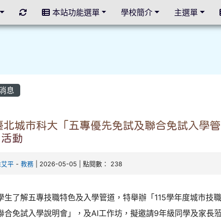
重新取得佈景設定
本站功能選單
學校簡介
主選單
消息
 臺北城市科大「五專優先免試及聯合免試入學管
」活動
徐艾平
-
教務
| 2026-05-05 | 點閱數： 238
學生了解五專技職特色及入學管道，特舉辦「115學年度城市技
聯合免試入學說明會」，及AI工作坊，擬邀請9年級同學及家長