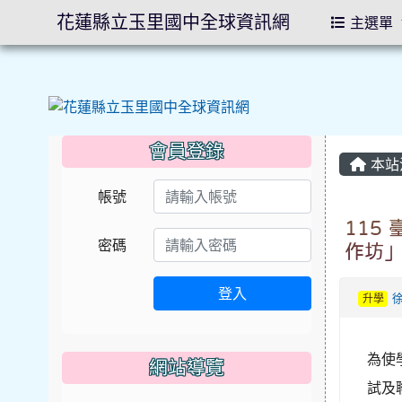
花蓮縣立玉里國中全球資訊網
主選單
會員登錄
本站
帳號
115
密碼
作坊
登入
升學
為使
網站導覽
試及