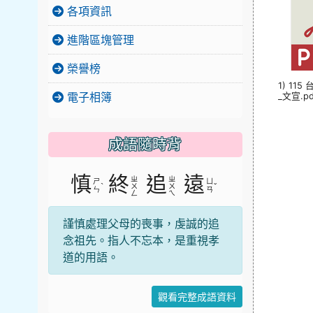
各項資訊
進階區塊管理
榮譽榜
1) 11
電子相簿
_文宣.pd
成語隨時背
慎
終
追
遠
ㄓ
ㄓ
ㄕ
ㄩ
ˋ
ˇ
ㄨ
ㄨ
ㄣ
ㄢ
ㄥ
ㄟ
謹慎處理父母的喪事，虔誠的追
念祖先。指人不忘本，是重視孝
道的用語。
觀看完整成語資料