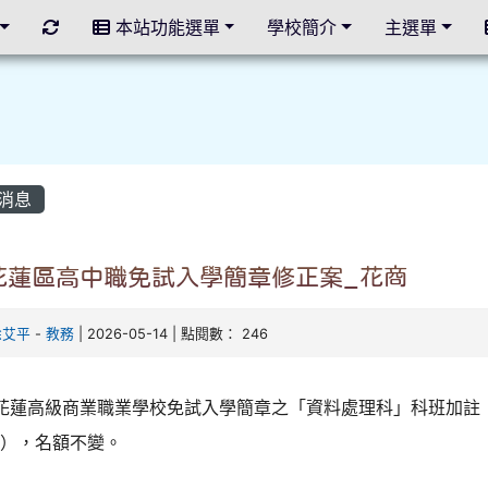
重新取得佈景設定
本站功能選單
學校簡介
主選單
消息
 花蓮區高中職免試入學簡章修正案_花商
徐艾平
-
教務
| 2026-05-14 | 點閱數： 246
花蓮高級商業職業學校免試入學簡章之「資料處理科」科班加註
班），名額不變。