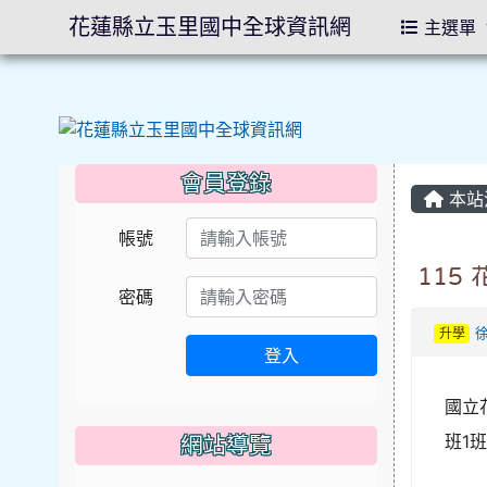
花蓮縣立玉里國中全球資訊網
主選單
會員登錄
本站
帳號
115
密碼
升學
登入
國立
班1
網站導覽