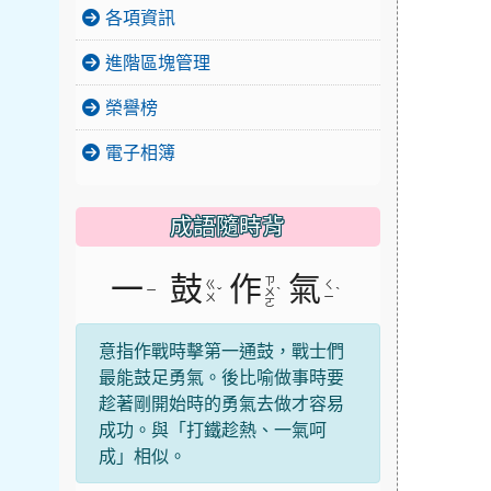
各項資訊
進階區塊管理
榮譽榜
電子相簿
成語隨時背
一
鼓
作
氣
ㄗ
ㄍ
ㄑ
ㄧ
ˇ
ˋ
ˋ
ㄨ
ㄨ
ㄧ
ㄛ
意指作戰時擊第一通鼓，戰士們
最能鼓足勇氣。後比喻做事時要
趁著剛開始時的勇氣去做才容易
成功。與「打鐵趁熱、一氣呵
成」相似。