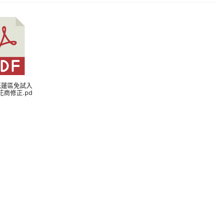
5 花蓮區免試入
花商修正.pd