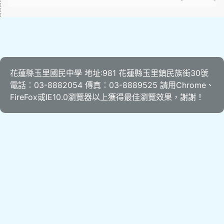
花蓮縣玉里國民中學 地址:981 花蓮縣玉里鎮民族街30號
電話：03-8882054 傳真：03-8889525 請用
Chrome
、
FireFox
或IE10.0瀏覽器以上獲得最佳瀏覽效果，謝謝！