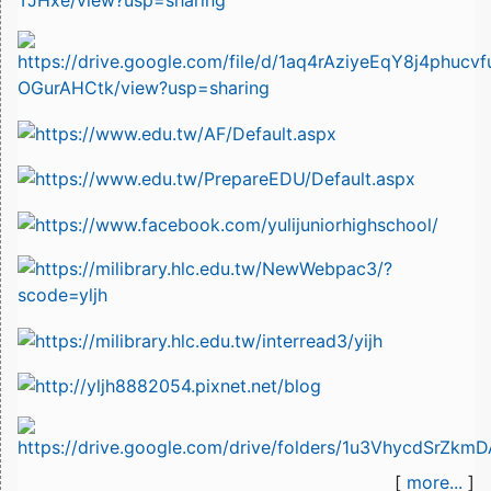
[
more...
]