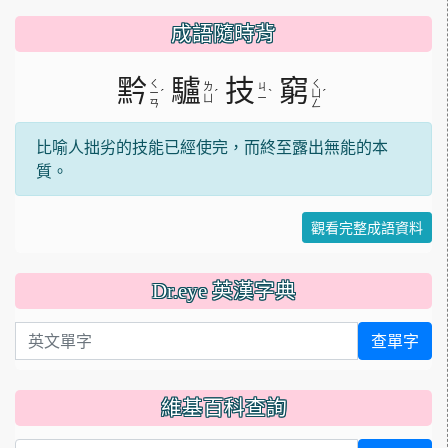
成語隨時背
黔
驢
技
窮
ㄑ
ㄑ
ㄌ
ㄐ
ˊ
ˊ
ˋ
ˊ
ㄧ
ㄩ
ㄩ
ㄧ
ㄢ
ㄥ
比喻人拙劣的技能已經使完，而終至露出無能的本
質。
觀看完整成語資料
Dr.eye 英漢字典
英文單字
查單字
維基百科查詢