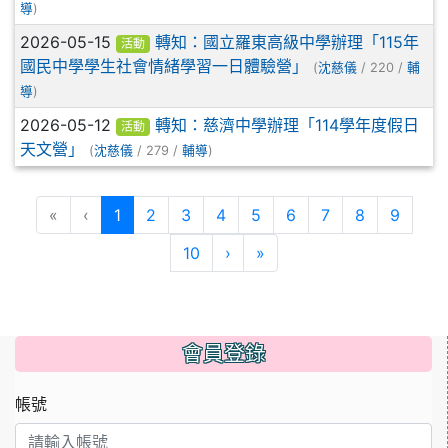
導
)
2026-05-15
轉知：國立羅東高級中學辦理「115年
活動
國民中學學生社會情緒學習一日體驗營」
(
沈慈儀
/ 220 /
輔
導
)
2026-05-12
轉知：慈濟中學辦理「114學年度假日
活動
天文營」
(
沈慈儀
/ 279 /
輔導
)
(目前頁次)
«
‹
1
2
3
4
5
6
7
8
9
下一頁
最後頁
10
›
»
會員登錄
帳號