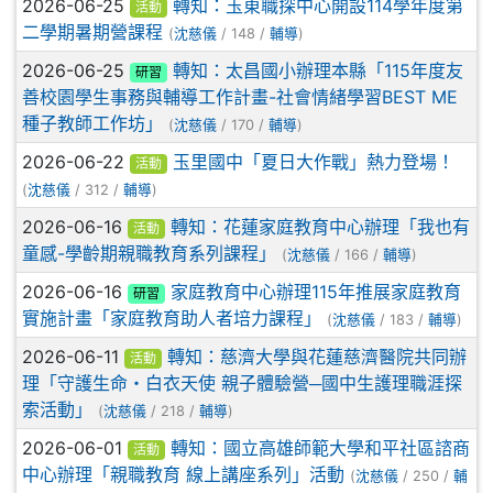
2026-06-25
轉知：玉東職探中心開設114學年度第
活動
二學期暑期營課程
(
沈慈儀
/ 148 /
輔導
)
2026-06-25
轉知：太昌國小辦理本縣「115年度友
研習
善校園學生事務與輔導工作計畫-社會情緒學習BEST ME
種子教師工作坊」
(
沈慈儀
/ 170 /
輔導
)
2026-06-22
玉里國中「夏日大作戰」熱力登場！
活動
(
沈慈儀
/ 312 /
輔導
)
2026-06-16
轉知：花蓮家庭教育中心辦理「我也有
活動
童感-學齡期親職教育系列課程」
(
沈慈儀
/ 166 /
輔導
)
2026-06-16
家庭教育中心辦理115年推展家庭教育
研習
實施計畫「家庭教育助人者培力課程」
(
沈慈儀
/ 183 /
輔導
)
2026-06-11
轉知：慈濟大學與花蓮慈濟醫院共同辦
活動
理「守護生命・白衣天使 親子體驗營─國中生護理職涯探
索活動」
(
沈慈儀
/ 218 /
輔導
)
2026-06-01
轉知：國立高雄師範大學和平社區諮商
活動
中心辦理「親職教育 線上講座系列」活動
(
沈慈儀
/ 250 /
輔