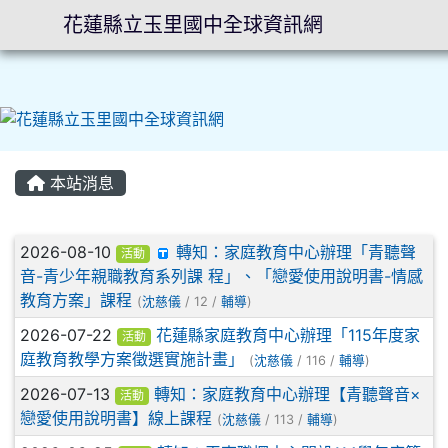
花蓮縣立玉里國中全球資訊網
⏸
本站消息
文章列表
2026-08-10
轉知：家庭教育中心辦理「青聽聲
活動
音-青少年親職教育系列課 程」、「戀愛使用說明書-情感
教育方案」課程
(
沈慈儀
/ 12 /
輔導
)
2026-07-22
花蓮縣家庭教育中心辦理「115年度家
活動
庭教育教學方案徵選實施計畫」
(
沈慈儀
/ 116 /
輔導
)
2026-07-13
轉知：家庭教育中心辦理【青聽聲音×
活動
戀愛使用說明書】線上課程
(
沈慈儀
/ 113 /
輔導
)