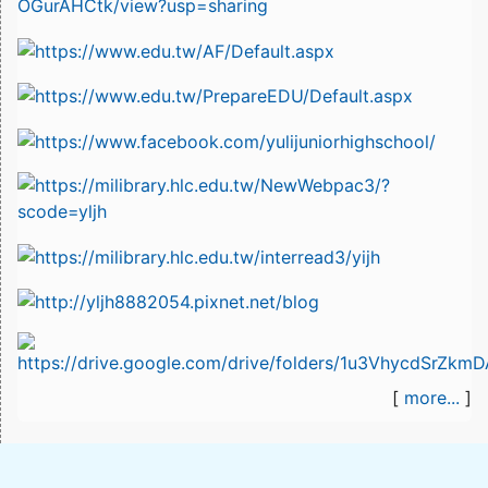
[
more...
]