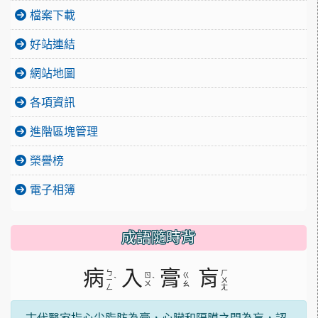
檔案下載
好站連結
網站地圖
各項資訊
進階區塊管理
榮譽榜
電子相簿
成語隨時背
病
入
膏
肓
ㄅ
ㄏ
ㄖ
ㄍ
ˋ
ˋ
ㄧ
ㄨ
ㄨ
ㄠ
ㄥ
ㄤ
古代醫家指心尖脂肪為膏，心臟和隔膜之間為肓，認