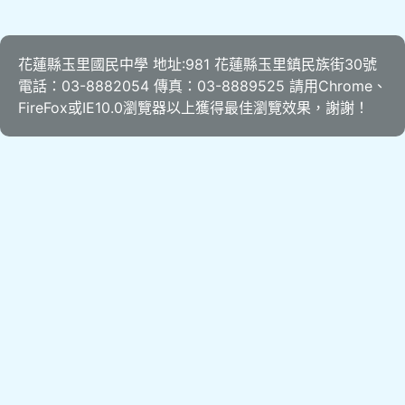
花蓮縣玉里國民中學 地址:981 花蓮縣玉里鎮民族街30號
電話：03-8882054 傳真：03-8889525 請用
Chrome
、
FireFox
或IE10.0瀏覽器以上獲得最佳瀏覽效果，謝謝！