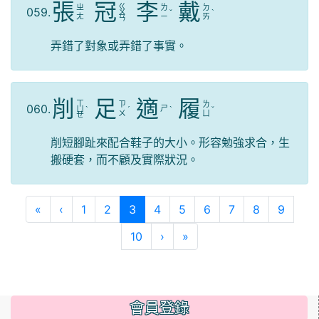
張
冠
李
戴
ㄍ
ㄓ
ㄌ
ㄉ
059.
ㄨ
ˇ
ˋ
ㄤ
ㄧ
ㄞ
ㄢ
弄錯了對象或弄錯了事實。
削
足
適
履
ㄒ
ㄗ
ㄌ
060.
ㄕ
ㄩ
ˋ
ˊ
ˋ
ˇ
ㄨ
ㄩ
ㄝ
削短腳趾來配合鞋子的大小。形容勉強求合，生
搬硬套，而不顧及實際狀況。
第一頁
上一頁
(目前頁次)
«
‹
1
2
3
4
5
6
7
8
9
下一頁
最後頁
10
›
»
會員登錄