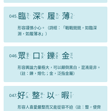
臨
深
履
薄
ㄌ
ㄕ
ㄌ
ㄅ
045.
ㄧ
ˊ
ˇ
ˊ
ㄣ
ㄩ
ㄛ
ㄣ
形容謹慎小心。（詩經：「戰戰兢兢，如臨深
淵，如履薄冰」）
眾
口
鑠
金
ㄓ
ㄕ
ㄐ
ㄎ
046.
ㄨ
ˋ
ˇ
ㄨ
ˋ
ㄧ
ㄡ
ㄥ
ㄛ
ㄣ
形容輿論力量極大，可以顛倒黑白，混淆是非。
（註：鑠，熔化；金，泛指金屬）
好
整
以
暇
ㄒ
ㄏ
ㄓ
047.
ㄧ
ˋ
ˇ
ˇ
ㄧ
ˊ
ㄠ
ㄥ
ㄚ
形容人喜愛嚴整而又能從容不迫（註：整，使齊