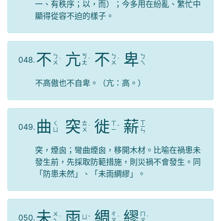
一、有秩序；以，而）；今多用在紛亂、繁忙中
顯得從容不迫的樣子。
不
亢
不
卑
ㄅ
ㄎ
ㄅ
ㄅ
048.
ˋ
ˋ
ˋ
ㄨ
ㄤ
ㄨ
ㄟ
不高傲也不自卑。（亢：高。）
曲
突
徙
薪
ㄒ
ㄑ
ㄊ
ㄒ
049.
ˊ
ˇ
ㄧ
ㄩ
ㄨ
ㄧ
ㄣ
突，煙囪；彎曲煙囪，移開木材。比喻在禍患未
發生前，先採取防範措施，則災禍不會發生。同
「防患未然」、「未雨綢繆」。
未
雨
綢
繆
ㄨ
ㄔ
ㄇ
050.
ㄩ
ˋ
ˇ
ˊ
ˊ
ㄟ
ㄡ
ㄡ