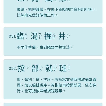
綢繆，緊密纏縛。在未下雨時把門窗綑綁牢固。
比喻事先做好準備工作。
臨
渴
掘
井
ㄌ
ㄐ
ㄐ
ㄎ
051.
ㄧ
ˊ
ˇ
ㄩ
ˊ
ㄧ
ˇ
ㄜ
ㄣ
ㄝ
ㄥ
不早作準備，事到臨頭才想辦法。
按
部
就
班
ㄐ
ㄅ
ㄅ
052.
ㄢ
ˋ
ˋ
ㄧ
ˋ
ㄨ
ㄢ
ㄡ
部，類別；班，次序。原指寫文章時選取適當義
理，加以編排順序。後指做事按照部署，依次進
行。也可指依照老規矩辦事。