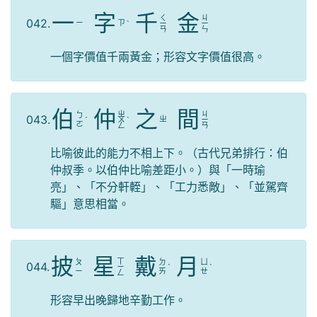
一
字
千
金
ㄑ
ㄐ
042.
ㄧ
ㄗ
ˋ
ㄧ
ㄧ
ㄢ
ㄣ
一個字價值千兩黃金；形容文字價值很高。
伯
仲
之
間
ㄓ
ㄐ
ㄅ
043.
ㄓ
ˊ
ㄨ
ˋ
ㄧ
ㄛ
ㄥ
ㄢ
比喻彼此的能力不相上下。（古代兄弟排行：伯
仲叔季。以伯仲比喻差距小。）與「一時瑜
亮」、「不分軒輊」、「工力悉敵」、「並駕齊
驅」意思相當。
披
星
戴
月
ㄒ
ㄆ
ㄉ
ㄩ
044.
ㄧ
ˋ
ˋ
ㄧ
ㄞ
ㄝ
ㄥ
形容早出晚歸地辛勤工作。