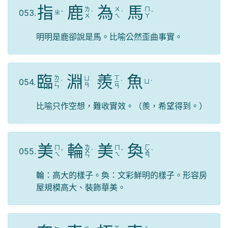
指
鹿
為
馬
ㄌ
ㄨ
ㄇ
053.
ㄓ
ˇ
ˋ
ˊ
ˇ
ㄨ
ㄟ
ㄚ
明明是鹿卻說是馬。比喻公然歪曲事實。
臨
淵
羨
魚
ㄌ
ㄒ
ㄩ
054.
ㄩ
ㄧ
ˊ
ㄧ
ˋ
ˊ
ㄢ
ㄣ
ㄢ
比喻只作空想，難收實效。（羨，希望得到。）
美
輪
美
奐
ㄌ
ㄏ
ㄇ
ㄇ
055.
ˇ
ㄨ
ˊ
ˇ
ㄨ
ˋ
ㄟ
ㄟ
ㄣ
ㄢ
輪：高大的樣子。奐：文彩鮮明的樣子。形容房
屋規模高大、裝飾華美。