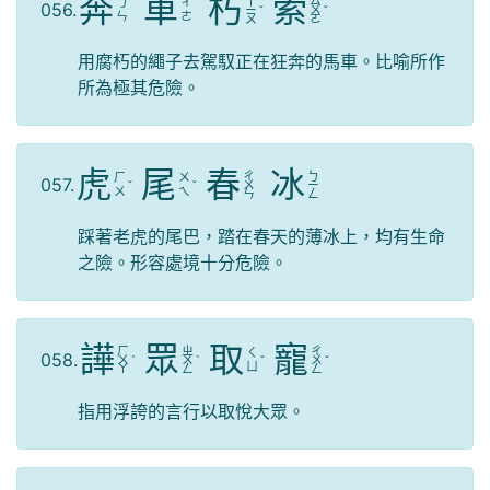
奔
車
朽
索
ㄒ
ㄙ
ㄅ
ㄔ
056.
ㄧ
ˇ
ㄨ
ˇ
ㄣ
ㄜ
ㄡ
ㄛ
用腐朽的繩子去駕馭正在狂奔的馬車。比喻所作
所為極其危險。
虎
尾
春
冰
ㄔ
ㄅ
ㄏ
ㄨ
057.
ˇ
ˇ
ㄨ
ㄧ
ㄨ
ㄟ
ㄣ
ㄥ
踩著老虎的尾巴，踏在春天的薄冰上，均有生命
之險。形容處境十分危險。
譁
眾
取
寵
ㄏ
ㄓ
ㄔ
ㄑ
058.
ㄨ
ˊ
ㄨ
ˋ
ˇ
ㄨ
ˇ
ㄩ
ㄚ
ㄥ
ㄥ
指用浮誇的言行以取悅大眾。