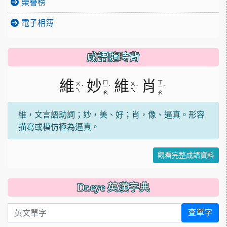
榮譽榜
電子相簿
成語隨時背
維
妙
維
肖
ㄇ
ㄒ
ㄨ
ㄨ
ˊ
ˋ
ˊ
ˋ
ㄧ
ㄧ
ㄟ
ㄟ
ㄠ
ㄠ
維，文言語助詞；妙，美、好；肖，像、逼真。形容
描寫或模仿極為逼真。
觀看完整成語資料
Dr.eye 英漢字典
英文單字
查單字