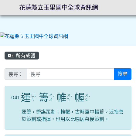
花蓮縣立玉里國中全球資訊網
⏸
所有成語
搜尋：
搜尋
運
籌
帷
幄
ㄩ
ㄔ
ㄨ
ㄨ
041.
ˋ
ˊ
ˊ
ˋ
ㄣ
ㄡ
ㄟ
ㄛ
運籌，籌謀策劃；帷幄，古時軍中帳幕。泛指善
於策劃或指揮，也用以比喻居幕後策劃。