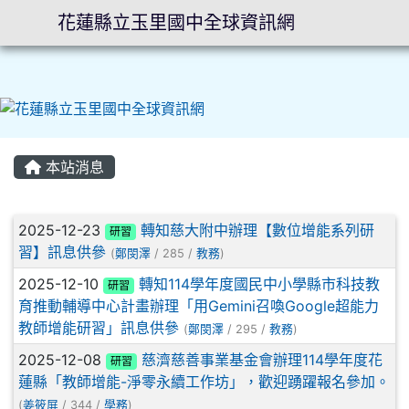
花蓮縣立玉里國中全球資訊網
⏸
本站消息
文章列表
2025-12-23
轉知慈大附中辦理【數位增能系列研
研習
習】訊息供參
(
鄭閔澤
/ 285 /
教務
)
2025-12-10
轉知114學年度國民中小學縣市科技教
研習
育推動輔導中心計畫辦理「用Gemini召喚Google超能力
教師增能研習」訊息供參
(
鄭閔澤
/ 295 /
教務
)
2025-12-08
慈濟慈善事業基金會辦理114學年度花
研習
蓮縣「教師增能-淨零永續工作坊」，歡迎踴躍報名參加。
(
姜筱屏
/ 344 /
學務
)