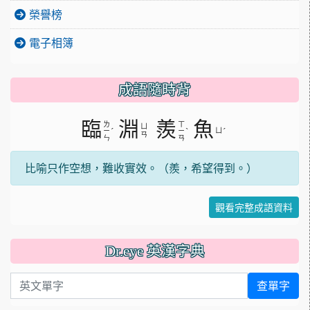
榮譽榜
電子相簿
成語隨時背
臨
淵
羨
魚
ㄌ
ㄒ
ㄩ
ˊ
ˋ
ㄩ
ˊ
ㄧ
ㄧ
ㄢ
ㄣ
ㄢ
比喻只作空想，難收實效。（羨，希望得到。）
觀看完整成語資料
Dr.eye 英漢字典
英文單字
查單字