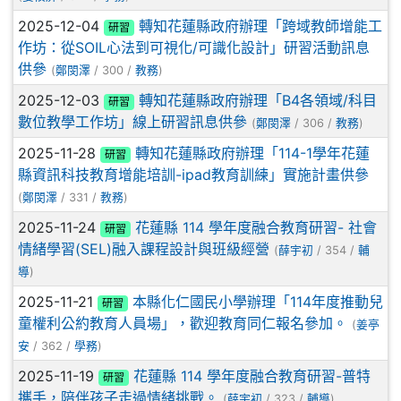
2025-12-04
轉知花蓮縣政府辦理「跨域教師增能工
研習
作坊：從SOIL心法到可視化/可識化設計」研習活動訊息
供參
(
鄭閔澤
/ 300 /
教務
)
2025-12-03
轉知花蓮縣政府辦理「B4各領域/科目
研習
數位教學工作坊」線上研習訊息供參
(
鄭閔澤
/ 306 /
教務
)
2025-11-28
轉知花蓮縣政府辦理「114-1學年花蓮
研習
縣資訊科技教育增能培訓-ipad教育訓練」實施計畫供參
(
鄭閔澤
/ 331 /
教務
)
2025-11-24
花蓮縣 114 學年度融合教育研習- 社會
研習
情緒學習(SEL)融入課程設計與班級經營
(
薛宇初
/ 354 /
輔
導
)
2025-11-21
本縣化仁國民小學辦理「114年度推動兒
研習
童權利公約教育人員場」，歡迎教育同仁報名參加。
(
姜亭
安
/ 362 /
學務
)
2025-11-19
花蓮縣 114 學年度融合教育研習-普特
研習
攜手，陪伴孩子走過情緒挑戰。
(
薛宇初
/ 323 /
輔導
)