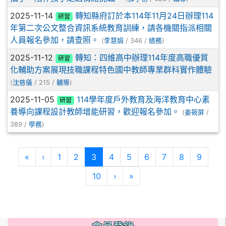
2025-11-14
轉知縣府訂於本114年11月24日辦理114
研習
年第二次公文整合資訊系統教育訓練，請各機關指派相關
人員報名參加，請查照。
(
李慧娟
/ 346 /
總務
)
2025-11-12
轉知：四維高中辦理114年度高職優質
研習
化輔助方案展現技職課程特色國中教師專業群科實作體驗
(
沈慈儀
/ 215 /
輔導
)
2025-11-05
114學年度戶外教育及海洋教育中心素
研習
養導向課程設計教師增能研習，歡迎報名參加。
(
姜筱屏
/
389 /
學務
)
第一頁
上一頁
(目前頁次)
«
‹
1
2
3
4
5
6
7
8
9
下一頁
最後頁
10
›
»