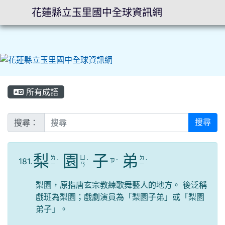
花蓮縣立玉里國中全球資訊網
⏸
所有成語
搜尋：
搜尋
梨
園
子
弟
ㄌ
ㄩ
ㄉ
181.
ㄗ
ˊ
ˊ
ˇ
ˋ
ㄧ
ㄢ
ㄧ
梨園，原指唐玄宗教練歌舞藝人的地方。 後泛稱
戲班為梨園；戲劇演員為「梨園子弟」或「梨園
弟子」。