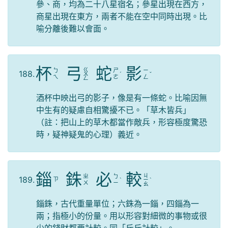
參、商，均為二十八星宿名；參星出現在西方，
商星出現在東方，兩者不能在空中同時出現。比
喻分離後難以會面。
杯
弓
蛇
影
ㄍ
ㄅ
ㄕ
ㄧ
188.
ㄨ
ˊ
ˇ
ㄟ
ㄜ
ㄥ
ㄥ
酒杯中映出弓的影子，像是有一條蛇。比喻因無
中生有的疑慮自相驚擾不已。「草木皆兵」
（註：把山上的草木都當作敵兵，形容極度驚恐
時，疑神疑鬼的心理）義近。
錙
銖
必
較
ㄐ
ㄓ
ㄅ
189.
ㄗ
ˋ
ㄧ
ˋ
ㄨ
ㄧ
ㄠ
錙銖，古代重量單位；六銖為一錙，四錙為一
兩；指極小的份量。用以形容對細微的事物或很
少的錢財都要計較。同「斤斤計較」。