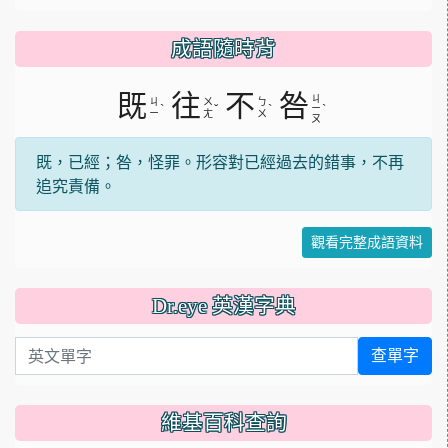
成語隨時背
既
往
不
咎
ㄐ
ㄐ
ㄨ
ㄅ
ˋ
ˇ
ˋ
ˋ
ㄧ
ㄧ
ㄤ
ㄨ
ㄡ
既，已經；咎，怪罪。形容對已經過去的錯事，不再
追究責備。
觀看完整成語資料
Dr.eye 英漢字典
英文單字
查單字
維基百科查詢