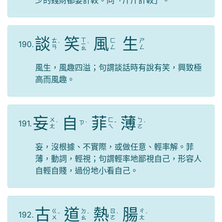
談
笑
風
生
ㄒ
ㄊ
ㄈ
ㄕ
190.
ˊ
ㄧ
ˋ
ㄢ
ㄥ
ㄥ
ㄠ
風生，風趣四溢；句謂談話時有說有笑，興致極
高而風趣。
妄
自
菲
薄
ㄨ
ㄈ
ㄅ
191.
ㄗ
ˋ
ˋ
ˇ
ˊ
ㄤ
ㄟ
ㄛ
妄，沒根據、不實際，或做任意、輕率解。菲
薄，動詞，輕視；句謂輕率地鄙視自己，形容人
自輕自賤，過份地小看自己。
古
道
熱
腸
ㄍ
ㄉ
ㄖ
ㄔ
192.
ˇ
ˋ
ˋ
ˊ
ㄨ
ㄠ
ㄜ
ㄤ