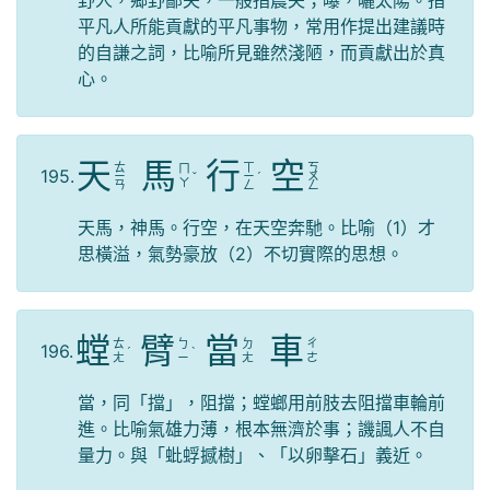
平凡人所能貢獻的平凡事物，常用作提出建議時
的自謙之詞，比喻所見雖然淺陋，而貢獻出於真
心。
天
馬
行
空
ㄊ
ㄒ
ㄎ
ㄇ
195.
ㄧ
ˇ
ㄧ
ˊ
ㄨ
ㄚ
ㄢ
ㄥ
ㄥ
天馬，神馬。行空，在天空奔馳。比喻（1）才
思橫溢，氣勢豪放（2）不切實際的思想。
螳
臂
當
車
ㄊ
ㄅ
ㄉ
ㄔ
196.
ˊ
ˋ
ㄤ
ㄧ
ㄤ
ㄜ
當，同「擋」，阻擋；螳螂用前肢去阻擋車輪前
進。比喻氣雄力薄，根本無濟於事；譏諷人不自
量力。與「蚍蜉撼樹」、「以卵擊石」義近。