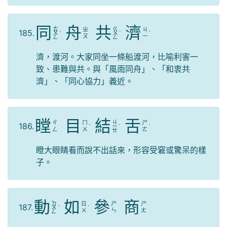
同
舟
共
濟
ㄊ
ㄍ
ㄓ
ㄐ
185.
ㄨ
ˊ
ㄨ
ˋ
ˋ
ㄡ
ㄧ
ㄥ
ㄥ
濟，渡河。大家同坐一條船渡河，比喻利害一
致、患難與共。與「風雨同舟」、「和衷共
濟」、「同心協力」義近。
瞠
目
結
舌
ㄐ
ㄔ
ㄇ
ㄕ
186.
ˋ
ㄧ
ˊ
ˊ
ㄥ
ㄨ
ㄜ
ㄝ
瞪大眼睛看而說不出話來，形容受窘或驚呆的樣
子。
動
如
參
商
ㄉ
ㄖ
ㄕ
ㄕ
187.
ㄨ
ˋ
ˊ
ㄨ
ㄣ
ㄤ
ㄥ