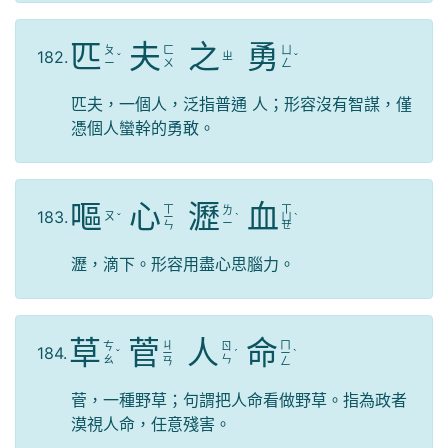
匹
夫
之
勇
ㄆ
ㄈ
ㄩ
182.
ㄓ
ˇ
ˇ
ㄧ
ㄨ
ㄥ
匹夫，一個人，泛指普通 人；形容沒有智謀，僅
憑個人蠻幹的勇敢。
嘔
心
瀝
血
ㄒ
ㄒ
ㄌ
183.
ㄡ
ˇ
ㄧ
ˋ
ㄩ
ˋ
ㄧ
ㄣ
ㄝ
瀝，滴下。形容用盡心思腦力。
草
菅
人
命
ㄐ
ㄇ
ㄘ
ㄖ
184.
ˇ
ㄧ
ˊ
ㄧ
ˋ
ㄠ
ㄣ
ㄢ
ㄥ
菅，一種野草；句謂把人命看做野草。指為政者
漠視人命，任意殘害。