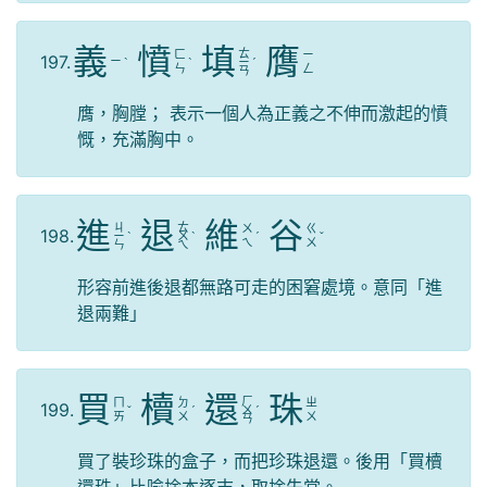
義
憤
填
膺
ㄊ
ㄈ
ㄧ
197.
ㄧ
ˋ
ˋ
ㄧ
ˊ
ㄣ
ㄥ
ㄢ
膺，胸膛； 表示一個人為正義之不伸而激起的憤
慨，充滿胸中。
進
退
維
谷
ㄐ
ㄊ
ㄨ
ㄍ
198.
ㄧ
ˋ
ㄨ
ˋ
ˊ
ˇ
ㄟ
ㄨ
ㄣ
ㄟ
形容前進後退都無路可走的困窘處境。意同「進
退兩難」
買
櫝
還
珠
ㄏ
ㄇ
ㄉ
ㄓ
199.
ˇ
ˊ
ㄨ
ˊ
ㄞ
ㄨ
ㄨ
ㄢ
買了裝珍珠的盒子，而把珍珠退還。後用「買櫝
還珠」比喻捨本逐末，取捨失當。