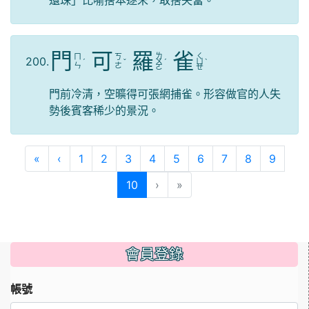
門
可
羅
雀
ㄌ
ㄑ
ㄇ
ㄎ
200.
ˊ
ˇ
ㄨ
ˊ
ㄩ
ˋ
ㄣ
ㄜ
ㄛ
ㄝ
門前冷清，空曠得可張網捕雀。形容做官的人失
勢後賓客稀少的景況。
第一頁
上一頁
«
‹
1
2
3
4
5
6
7
8
9
(目前頁次)
10
›
»
會員登錄
帳號