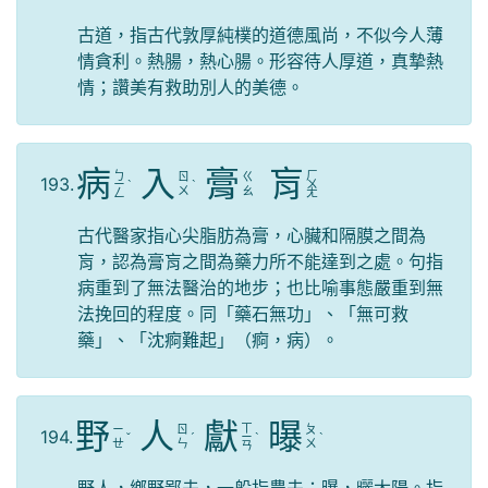
古道，指古代敦厚純樸的道德風尚，不似今人薄
情貪利。熱腸，熱心腸。形容待人厚道，真摯熱
情；讚美有救助別人的美德。
病
入
膏
肓
ㄅ
ㄏ
ㄖ
ㄍ
193.
ㄧ
ˋ
ˋ
ㄨ
ㄨ
ㄠ
ㄥ
ㄤ
古代醫家指心尖脂肪為膏，心臟和隔膜之間為
肓，認為膏肓之間為藥力所不能達到之處。句指
病重到了無法醫治的地步；也比喻事態嚴重到無
法挽回的程度。同「藥石無功」、「無可救
藥」、「沈痾難起」（痾，病）。
野
人
獻
曝
ㄒ
ㄧ
ㄖ
ㄆ
194.
ˇ
ˊ
ㄧ
ˋ
ˋ
ㄝ
ㄣ
ㄨ
ㄢ
野人，鄉野鄙夫，一般指農夫；曝，曬太陽。指