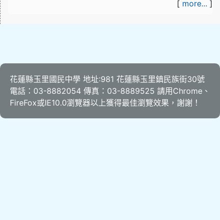
[
more...
]
花蓮縣玉里國民中學 地址:981 花蓮縣玉里鎮民族街30號
電話：03-8882054 傳真：03-8889525 請用
Chrome
、
FireFox
或IE10.0瀏覽器以上獲得最佳瀏覽效果，謝謝！