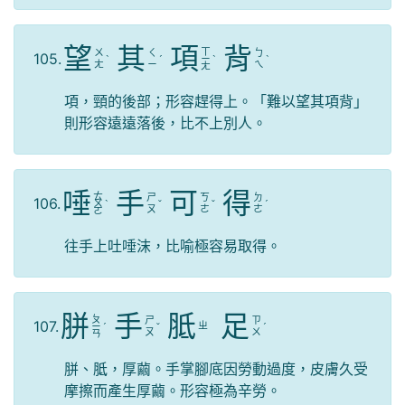
望
其
項
背
ㄒ
ㄨ
ㄑ
ㄅ
105.
ˋ
ˊ
ㄧ
ˋ
ˋ
ㄤ
ㄧ
ㄟ
ㄤ
項，頸的後部；形容趕得上。「難以望其項背」
則形容遠遠落後，比不上別人。
唾
手
可
得
ㄊ
ㄕ
ㄎ
ㄉ
106.
ㄨ
ˋ
ˇ
ˇ
ˊ
ㄡ
ㄜ
ㄜ
ㄛ
往手上吐唾沫，比喻極容易取得。
胼
手
胝
足
ㄆ
ㄕ
ㄗ
107.
ㄓ
ㄧ
ˊ
ˇ
ˊ
ㄡ
ㄨ
ㄢ
胼、胝，厚繭。手掌腳底因勞動過度，皮膚久受
摩擦而產生厚繭。形容極為辛勞。