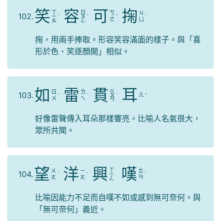
笑
容
可
掬
ㄒ
ㄖ
ㄎ
ㄐ
102.
ㄧ
ˋ
ㄨ
ˊ
ˇ
ˊ
ㄜ
ㄩ
ㄠ
ㄥ
掬，用兩手捧取。形容笑容滿面的樣子。與「喜
形於色、笑逐顏開」相似。
如
雷
貫
耳
ㄍ
ㄖ
ㄌ
103.
ㄦ
ˊ
ˊ
ㄨ
ˋ
ˇ
ㄨ
ㄟ
ㄢ
好像雷聲傳入耳朵那樣響亮。比喻人名氣很大，
眾所共聞。
望
洋
興
嘆
ㄒ
ㄨ
ㄧ
ㄊ
104.
ˋ
ˊ
ㄧ
ˋ
ㄤ
ㄤ
ㄢ
ㄥ
比喻因能力不足而自嘆不如或感到無可奈何。與
「無可奈何」義近。