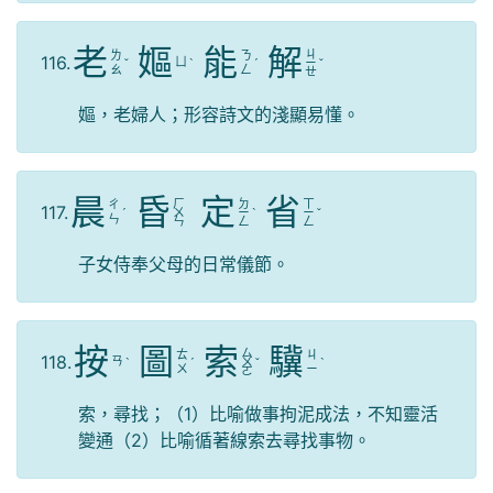
老
嫗
能
解
ㄐ
ㄌ
ㄋ
116.
ㄩ
ˇ
ˋ
ˊ
ㄧ
ˇ
ㄠ
ㄥ
ㄝ
嫗，老婦人；形容詩文的淺顯易懂。
晨
昏
定
省
ㄏ
ㄉ
ㄒ
ㄔ
117.
ˊ
ㄨ
ㄧ
ˋ
ㄧ
ˇ
ㄣ
ㄣ
ㄥ
ㄥ
子女侍奉父母的日常儀節。
按
圖
索
驥
ㄙ
ㄊ
ㄐ
118.
ㄢ
ˋ
ˊ
ㄨ
ˇ
ˋ
ㄨ
ㄧ
ㄛ
索，尋找；（1）比喻做事拘泥成法，不知靈活
變通（2）比喻循著線索去尋找事物。