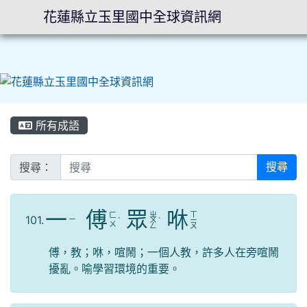
花蓮縣立玉里國中全球資訊網
⏸
所有成語
搜尋：
搜尋
一
傅
眾
咻
ㄓ
ㄒ
ㄈ
101.
ㄧ
ˋ
ㄨ
ˋ
ㄧ
ㄨ
ㄥ
ㄡ
傅，教；咻，喧鬧；一個人教，許多人在旁喧鬧
擾亂。喻學習環境的重要。