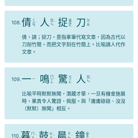
倩
人
捉
刀
ㄑ
ㄓ
ㄖ
ㄉ
108.
ㄧ
ˋ
ˊ
ㄨ
ㄣ
ㄠ
ㄢ
ㄛ
倩，請；捉刀，意指拿筆代寫文章，因為古代以
刀削竹簡，而把文字刻在竹簡上。比喻請人代作
文章。
一
鳴
驚
人
ㄇ
ㄐ
ㄖ
109.
ㄧ
ㄧ
ˊ
ㄧ
ˊ
ㄣ
ㄥ
ㄥ
比喻平時默默無聞，潛藏才華，一旦有機會施展
時，果真令人驚訝、佩服。與「庸庸碌碌、沒沒
（默默）無聞」相反。
暮
鼓
晨
鐘
ㄓ
ㄇ
ㄍ
ㄔ
110.
ˋ
ˇ
ˊ
ㄨ
ㄨ
ㄨ
ㄣ