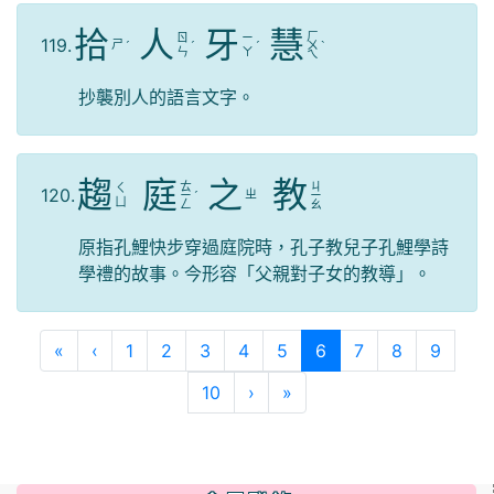
拾
人
牙
慧
ㄏ
ㄖ
ㄧ
119.
ㄕ
ˊ
ˊ
ˊ
ㄨ
ˋ
ㄣ
ㄚ
ㄟ
抄襲別人的語言文字。
趨
庭
之
教
ㄊ
ㄐ
ㄑ
120.
ㄓ
ㄧ
ˊ
ㄧ
ㄩ
ㄥ
ㄠ
原指孔鯉快步穿過庭院時，孔子教兒子孔鯉學詩
學禮的故事。今形容「父親對子女的教導」。
第一頁
上一頁
(目前頁次)
«
‹
1
2
3
4
5
6
7
8
9
下一頁
最後頁
10
›
»