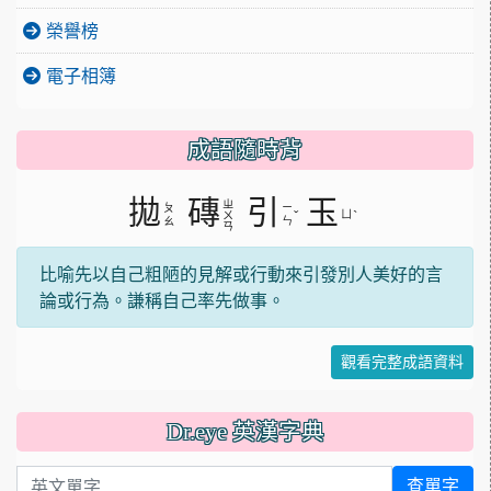
榮譽榜
電子相簿
成語隨時背
拋
磚
引
玉
ㄓ
ㄆ
ㄧ
ˇ
ㄩ
ˋ
ㄨ
ㄠ
ㄣ
ㄢ
比喻先以自己粗陋的見解或行動來引發別人美好的言
論或行為。謙稱自己率先做事。
觀看完整成語資料
Dr.eye 英漢字典
英文單字
查單字