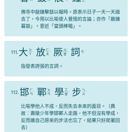
ㄥ
佛寺中敲鐘擊鼓以報時。原表示日子一天一天過
去了，今用以比喻使人覺悟的言論；亦作「晨鐘
暮鼓」。意近「當頭棒喝」。
大
放
厥
詞
ㄐ
ㄉ
ㄈ
111.
ㄘ
ˋ
ˋ
ㄩ
ˊ
ˊ
ㄚ
ㄤ
ㄝ
指發表誇張的言詞。
邯
鄲
學
步
ㄒ
ㄏ
ㄉ
ㄅ
112.
ˊ
ㄩ
ˊ
ˋ
ㄢ
ㄢ
ㄨ
ㄝ
比喻學他人不成，反而失去本來的面目。（典
故：壽陵少年學邯鄲人走路，他不但沒有學成，
反而連自己原來的步法也忘了，結果只好爬著回
去）