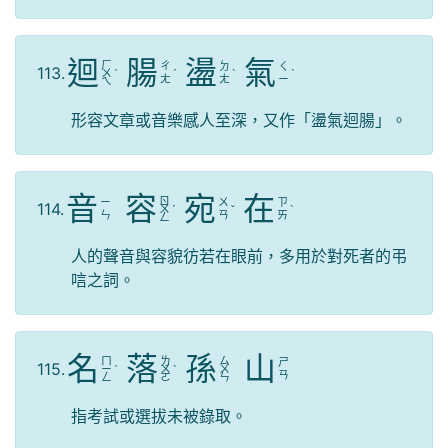
迴
腸
盪
氣
ㄏ
ㄔ
ㄉ
ㄑ
113.
ㄨ
ˊ
ˊ
ˋ
ˋ
ㄤ
ㄤ
ㄧ
ㄟ
形容文章或音樂感人至深，又作「盪氣迴腸」。
音
容
宛
在
ㄖ
ㄧ
ㄨ
ㄗ
114.
ㄨ
ˊ
ˇ
ˋ
ㄣ
ㄢ
ㄞ
ㄥ
人的聲音與容貌彷若在眼前，多用於對死者的弔
唁之詞。
名
落
孫
山
ㄇ
ㄌ
ㄙ
ㄕ
115.
ㄧ
ˊ
ㄨ
ˋ
ㄨ
ㄢ
ㄥ
ㄛ
ㄣ
指考試或選拔未被錄取。