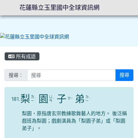
花蓮縣立玉里國中全球資訊網
⏸
所有成語
搜尋：
搜尋
梨
園
子
弟
ㄌ
ㄩ
ㄉ
181.
ㄗ
ˊ
ˊ
ˇ
ˋ
ㄧ
ㄢ
ㄧ
梨園，原指唐玄宗教練歌舞藝人的地方。 後泛稱
戲班為梨園；戲劇演員為「梨園子弟」或「梨園
弟子」。