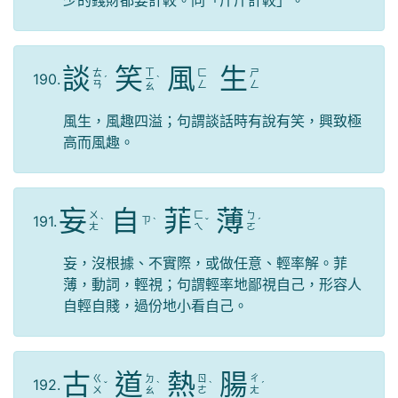
談
笑
風
生
ㄒ
ㄊ
ㄈ
ㄕ
190.
ˊ
ㄧ
ˋ
ㄢ
ㄥ
ㄥ
ㄠ
風生，風趣四溢；句謂談話時有說有笑，興致極
高而風趣。
妄
自
菲
薄
ㄨ
ㄈ
ㄅ
191.
ㄗ
ˋ
ˋ
ˇ
ˊ
ㄤ
ㄟ
ㄛ
妄，沒根據、不實際，或做任意、輕率解。菲
薄，動詞，輕視；句謂輕率地鄙視自己，形容人
自輕自賤，過份地小看自己。
古
道
熱
腸
ㄍ
ㄉ
ㄖ
ㄔ
192.
ˇ
ˋ
ˋ
ˊ
ㄨ
ㄠ
ㄜ
ㄤ