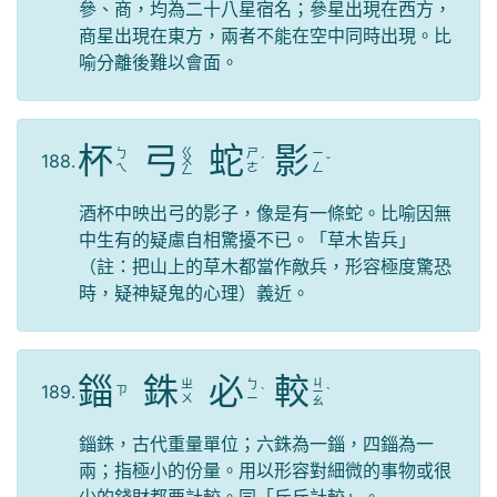
參、商，均為二十八星宿名；參星出現在西方，
商星出現在東方，兩者不能在空中同時出現。比
喻分離後難以會面。
杯
弓
蛇
影
ㄍ
ㄅ
ㄕ
ㄧ
188.
ㄨ
ˊ
ˇ
ㄟ
ㄜ
ㄥ
ㄥ
酒杯中映出弓的影子，像是有一條蛇。比喻因無
中生有的疑慮自相驚擾不已。「草木皆兵」
（註：把山上的草木都當作敵兵，形容極度驚恐
時，疑神疑鬼的心理）義近。
錙
銖
必
較
ㄐ
ㄓ
ㄅ
189.
ㄗ
ˋ
ㄧ
ˋ
ㄨ
ㄧ
ㄠ
錙銖，古代重量單位；六銖為一錙，四錙為一
兩；指極小的份量。用以形容對細微的事物或很
少的錢財都要計較。同「斤斤計較」。