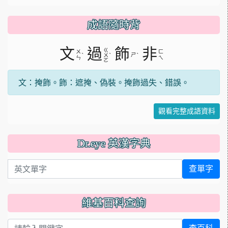
成語隨時背
文
過
飾
非
ㄍ
ㄨ
ㄈ
ˋ
ˋ
ㄕ
ˋ
ㄨ
ㄣ
ㄟ
ㄛ
文：掩飾。飾：遮掩、偽裝。掩飾過失、錯誤。
觀看完整成語資料
Dr.eye 英漢字典
英文單字
查單字
維基百科查詢