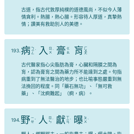
古道，指古代敦厚純樸的道德風尚，不似今人薄
情貪利。熱腸，熱心腸。形容待人厚道，真摯熱
情；讚美有救助別人的美德。
病
入
膏
肓
ㄅ
ㄏ
ㄖ
ㄍ
193.
ㄧ
ˋ
ˋ
ㄨ
ㄨ
ㄠ
ㄥ
ㄤ
古代醫家指心尖脂肪為膏，心臟和隔膜之間為
肓，認為膏肓之間為藥力所不能達到之處。句指
病重到了無法醫治的地步；也比喻事態嚴重到無
法挽回的程度。同「藥石無功」、「無可救
藥」、「沈痾難起」（痾，病）。
野
人
獻
曝
ㄒ
ㄧ
ㄖ
ㄆ
194.
ˇ
ˊ
ㄧ
ˋ
ˋ
ㄝ
ㄣ
ㄨ
ㄢ
野人，鄉野鄙夫，一般指農夫；曝，曬太陽。指