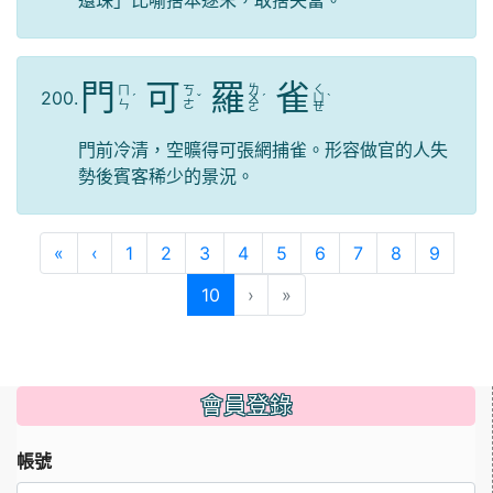
門
可
羅
雀
ㄌ
ㄑ
ㄇ
ㄎ
200.
ˊ
ˇ
ㄨ
ˊ
ㄩ
ˋ
ㄣ
ㄜ
ㄛ
ㄝ
門前冷清，空曠得可張網捕雀。形容做官的人失
勢後賓客稀少的景況。
第一頁
上一頁
«
‹
1
2
3
4
5
6
7
8
9
(目前頁次)
10
›
»
會員登錄
帳號