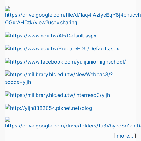
[
more...
]