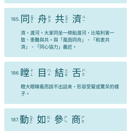
同
舟
共
濟
ㄊ
ㄍ
ㄓ
ㄐ
185.
ㄨ
ˊ
ㄨ
ˋ
ˋ
ㄡ
ㄧ
ㄥ
ㄥ
濟，渡河。大家同坐一條船渡河，比喻利害一
致、患難與共。與「風雨同舟」、「和衷共
濟」、「同心協力」義近。
瞠
目
結
舌
ㄐ
ㄔ
ㄇ
ㄕ
186.
ˋ
ㄧ
ˊ
ˊ
ㄥ
ㄨ
ㄜ
ㄝ
瞪大眼睛看而說不出話來，形容受窘或驚呆的樣
子。
動
如
參
商
ㄉ
ㄖ
ㄕ
ㄕ
187.
ㄨ
ˋ
ˊ
ㄨ
ㄣ
ㄤ
ㄥ