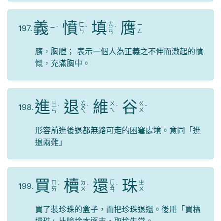
義
憤
填
膺
ㄊ
ㄈ
ㄧ
197.
ㄧ
ˋ
ˋ
ㄧ
ˊ
ㄣ
ㄥ
ㄢ
膺，胸膛； 表示一個人為正義之不伸而激起的憤
慨，充滿胸中。
進
退
維
谷
ㄐ
ㄊ
ㄨ
ㄍ
198.
ㄧ
ˋ
ㄨ
ˋ
ˊ
ˇ
ㄟ
ㄨ
ㄣ
ㄟ
形容前進後退都無路可走的困窘處境。意同「進
退兩難」
買
櫝
還
珠
ㄏ
ㄇ
ㄉ
ㄓ
199.
ˇ
ˊ
ㄨ
ˊ
ㄞ
ㄨ
ㄨ
ㄢ
買了裝珍珠的盒子，而把珍珠退還。後用「買櫝
還珠」比喻捨本逐末，取捨失當。