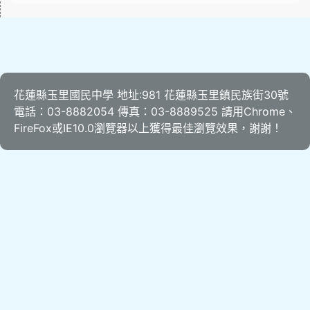
花蓮縣玉里國民中學 地址:981 花蓮縣玉里鎮民族街30號
電話：03-8882054 傳真：03-8889525 請用
Chrome
、
FireFox
或IE10.0瀏覽器以上獲得最佳瀏覽效果，謝謝！