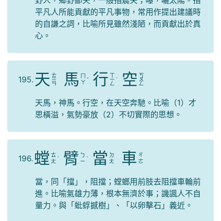
平凡人所能貢獻的平凡事物，常用作提出建議時
的自謙之詞，比喻所見雖然淺陋，而貢獻出於真
心。
天
馬
行
空
ㄊ
ㄒ
ㄎ
ㄇ
195.
ㄧ
ˇ
ㄧ
ˊ
ㄨ
ㄚ
ㄢ
ㄥ
ㄥ
天馬，神馬。行空，在天空奔馳。比喻（1）才
思橫溢，氣勢豪放（2）不切實際的思想。
螳
臂
當
車
ㄊ
ㄅ
ㄉ
ㄔ
196.
ˊ
ˋ
ㄤ
ㄧ
ㄤ
ㄜ
當，同「擋」，阻擋；螳螂用前肢去阻擋車輪前
進。比喻氣雄力薄，根本無濟於事；譏諷人不自
量力。與「蚍蜉撼樹」、「以卵擊石」義近。