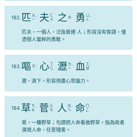
匹
夫
之
勇
ㄆ
ㄈ
ㄩ
182.
ㄓ
ˇ
ˇ
ㄧ
ㄨ
ㄥ
匹夫，一個人，泛指普通 人；形容沒有智謀，僅
憑個人蠻幹的勇敢。
嘔
心
瀝
血
ㄒ
ㄒ
ㄌ
183.
ㄡ
ˇ
ㄧ
ˋ
ㄩ
ˋ
ㄧ
ㄣ
ㄝ
瀝，滴下。形容用盡心思腦力。
草
菅
人
命
ㄐ
ㄇ
ㄘ
ㄖ
184.
ˇ
ㄧ
ˊ
ㄧ
ˋ
ㄠ
ㄣ
ㄢ
ㄥ
菅，一種野草；句謂把人命看做野草。指為政者
漠視人命，任意殘害。