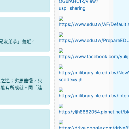
「兄友弟恭」義近。
里之遙；劣馬雖慢，只
也能有所成就。同「跬