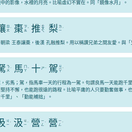
鏡中的影像，水裡的月亮。比喻虛幻不實在。同「鏡像水月」。
讓
棗
推
梨
ㄊ
ㄖ
ㄗ
ㄌ
ˋ
ˇ
ㄨ
ˊ
ㄤ
ㄠ
ㄧ
ㄟ
南朝梁 王泰讓棗，後漢 孔融推梨。用以稱讚兄弟之間友愛。與
駑
馬
十
駕
ㄐ
ㄋ
ㄇ
ㄕ
ˊ
ˇ
ˊ
ㄧ
ˋ
ㄨ
ㄚ
ㄚ
駑，劣馬；駕，指馬車一天的行程為一駕。句謂良馬一天能跑千
要堅持不懈，也能跑很遠的路程。比喻平庸的人只要勤奮做事，
步千里」、「勤能補拙」。
汲
汲
營
營
ㄐ
ㄐ
ㄧ
ㄧ
ˊ
ˊ
ˊ
ˊ
ㄧ
ㄧ
ㄥ
ㄥ