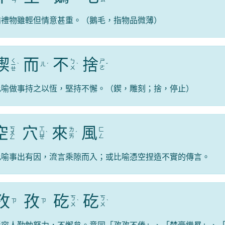
ㄢ
喻禮物雖輕但情意甚重。（鵝毛，指物品微薄）
鍥
而
不
捨
ㄑ
ㄅ
ㄕ
ㄦ
ㄧ
ˋ
ˊ
ˋ
ˇ
ㄨ
ㄜ
ㄝ
比喻做事持之以恆，堅持不懈。（鍥，雕刻；捨，停止）
空
穴
來
風
ㄎ
ㄒ
ㄌ
ㄈ
ㄨ
ㄩ
ˋ
ˊ
ㄞ
ㄥ
ㄥ
ㄝ
比喻事出有因，流言乘隙而入；或比喻憑空捏造不實的傳言。
孜
孜
矻
矻
ㄎ
ㄎ
ㄗ
ㄗ
ˋ
ˋ
ㄨ
ㄨ
形容人勤勉努力，不懈怠。意同「孜孜不倦」、「焚膏繼晷」、