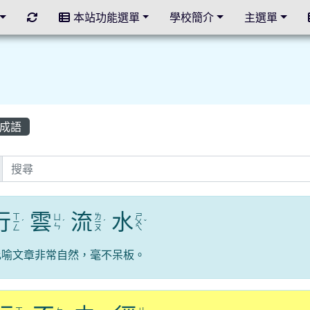
重新取得佈景設定
本站功能選單
學校簡介
主選單
成語
行
雲
流
水
ㄒ
ㄌ
ㄕ
ㄩ
ㄧ
ˊ
ˊ
ㄧ
ˊ
ㄨ
ˇ
ㄣ
ㄥ
ㄡ
ㄟ
比喻文章非常自然，毫不呆板。