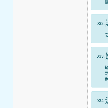
032.
033.
034.