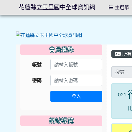
花蓮縣立玉里國中全球資訊網
主選單
會員登錄
所有
帳號
搜尋：
密碼
021.
登入
網站導覽