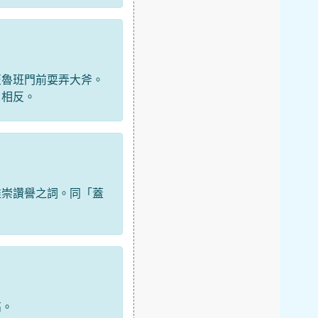
匠魯班門前耍弄大斧。
」相反。
推崇讚譽之詞。同「蓋
高。