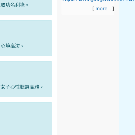
求取功名利祿。
[
more...
]
，心境高潔。
喻女子心性聰慧高雅。