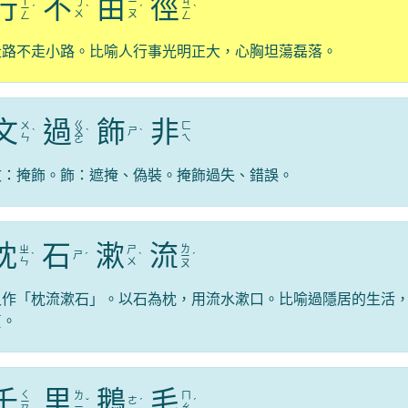
行
不
由
徑
ㄒ
ㄐ
ㄅ
ㄧ
ㄧ
ˊ
ˋ
ˊ
ㄧ
ˋ
ㄨ
ㄡ
ㄥ
ㄥ
走路不走小路。比喻人行事光明正大，心胸坦蕩磊落。
文
過
飾
非
ㄍ
ㄨ
ㄈ
ㄕ
ˋ
ㄨ
ˋ
ˋ
ㄣ
ㄟ
ㄛ
文：掩飾。飾：遮掩、偽裝。掩飾過失、錯誤。
枕
石
漱
流
ㄌ
ㄓ
ㄕ
ㄕ
ˋ
ˊ
ˋ
ㄧ
ˊ
ㄣ
ㄨ
ㄡ
又作「枕流漱石」。以石為枕，用流水漱口。比喻過隱居的生活
貞。
千
里
鵝
毛
ㄑ
ㄌ
ㄇ
ㄜ
ㄧ
ˇ
ˊ
ˊ
ㄧ
ㄠ