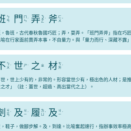
班
門
弄
斧
ㄋ
ㄅ
ㄇ
ㄈ
ˊ
ㄨ
ˋ
ˇ
ㄢ
ㄣ
ㄨ
ㄥ
班，魯班，古代春秋魯國巧匠；弄，耍弄。「班門弄斧」指在巧
比喻在行家面前賣弄本事，不自量力。與「量力而行、深藏不露
不
世
之
材
ㄅ
ㄘ
ㄕ
ㄓ
ˊ
ˋ
ˊ
ㄨ
ㄞ
不世，世上少有的，非常的。形容當世少有，極出色的人材；是
世之才」（註：蓋世，超過、高出當代之上）。
劍
及
履
及
ㄐ
ㄐ
ㄌ
ㄐ
ㄧ
ˋ
ˊ
ˇ
ˊ
ㄧ
ㄩ
ㄧ
ㄢ
履，鞋子，做腳步解。及，到達。比喻奮起速行，指辦事效率極