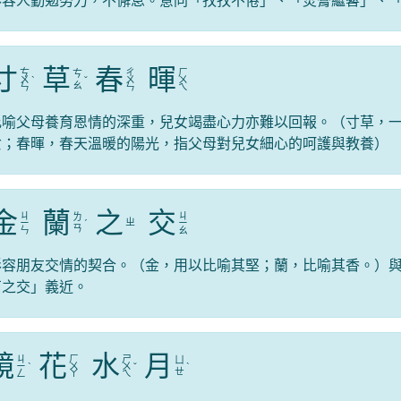
寸
草
春
暉
ㄘ
ㄔ
ㄏ
ㄘ
ㄨ
ˋ
ˇ
ㄨ
ㄨ
ㄠ
ㄣ
ㄣ
ㄟ
比喻父母養育恩情的深重，兒女竭盡心力亦難以回報。（寸草，
女；春暉，春天溫暖的陽光，指父母對兒女細心的呵護與教養）
金
蘭
之
交
ㄐ
ㄐ
ㄌ
ㄓ
ㄧ
ˊ
ㄧ
ㄢ
ㄣ
ㄠ
形容朋友交情的契合。（金，用以比喻其堅；蘭，比喻其香。）
石之交」義近。
鏡
花
水
月
ㄐ
ㄏ
ㄕ
ㄩ
ㄧ
ˋ
ㄨ
ㄨ
ˇ
ˋ
ㄝ
ㄥ
ㄚ
ㄟ