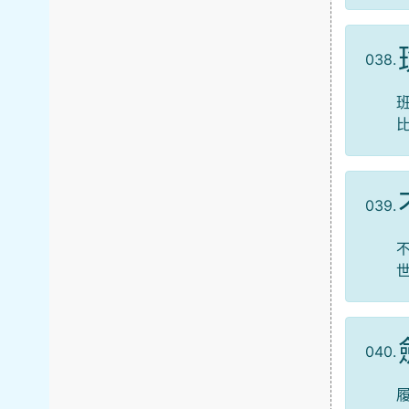
038.
039.
040.