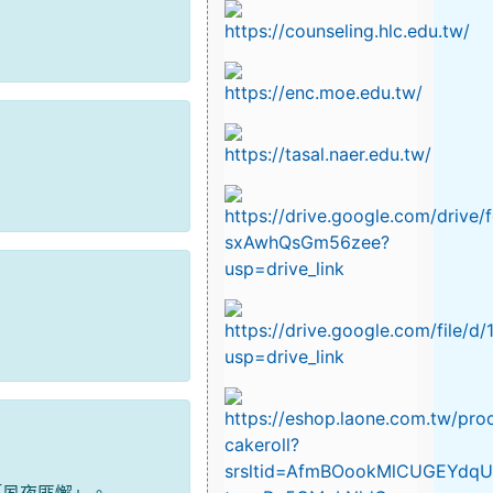
「夙夜匪懈」。