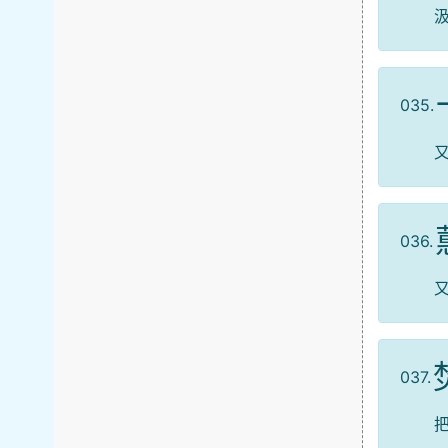
035.
036.
037.