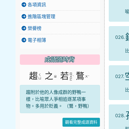
各項資訊
進階區塊管理
榮譽榜
026.
電子相簿
成語隨時背
趨
之
若
鶩
ㄖ
ㄑ
027.
ㄓ
ˋ
ㄨ
ˋ
ㄨ
ㄩ
ㄛ
趨附於他的人像成群的野鴨一
樣，比喻眾人爭相追逐某項事
物。多用於貶義。 （鶩，野鴨）
028.
觀看完整成語資料