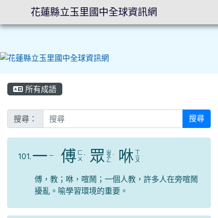
花蓮縣立玉里國中全球資訊網
⏸
所有成語
搜尋：
搜尋
一
傅
眾
咻
ㄓ
ㄒ
ㄈ
101.
ㄧ
ˋ
ㄨ
ˋ
ㄧ
ㄨ
ㄥ
ㄡ
傅，教；咻，喧鬧；一個人教，許多人在旁喧鬧
擾亂。喻學習環境的重要。