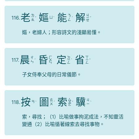
老
嫗
能
解
ㄐ
ㄌ
ㄋ
116.
ㄩ
ˇ
ˋ
ˊ
ㄧ
ˇ
ㄠ
ㄥ
ㄝ
嫗，老婦人；形容詩文的淺顯易懂。
晨
昏
定
省
ㄏ
ㄉ
ㄒ
ㄔ
117.
ˊ
ㄨ
ㄧ
ˋ
ㄧ
ˇ
ㄣ
ㄣ
ㄥ
ㄥ
子女侍奉父母的日常儀節。
按
圖
索
驥
ㄙ
ㄊ
ㄐ
118.
ㄢ
ˋ
ˊ
ㄨ
ˇ
ˋ
ㄨ
ㄧ
ㄛ
索，尋找；（1）比喻做事拘泥成法，不知靈活
變通（2）比喻循著線索去尋找事物。