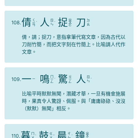
倩
人
捉
刀
ㄑ
ㄓ
ㄖ
ㄉ
108.
ㄧ
ˋ
ˊ
ㄨ
ㄣ
ㄠ
ㄢ
ㄛ
倩，請；捉刀，意指拿筆代寫文章，因為古代以
刀削竹簡，而把文字刻在竹簡上。比喻請人代作
文章。
一
鳴
驚
人
ㄇ
ㄐ
ㄖ
109.
ㄧ
ㄧ
ˊ
ㄧ
ˊ
ㄣ
ㄥ
ㄥ
比喻平時默默無聞，潛藏才華，一旦有機會施展
時，果真令人驚訝、佩服。與「庸庸碌碌、沒沒
（默默）無聞」相反。
暮
鼓
晨
鐘
ㄓ
ㄇ
ㄍ
ㄔ
110.
ˋ
ˇ
ˊ
ㄨ
ㄨ
ㄨ
ㄣ