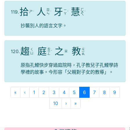
拾
人
牙
慧
ㄏ
ㄖ
ㄧ
119.
ㄕ
ˊ
ˊ
ˊ
ㄨ
ˋ
ㄣ
ㄚ
ㄟ
抄襲別人的語言文字。
趨
庭
之
教
ㄊ
ㄐ
ㄑ
120.
ㄓ
ㄧ
ˊ
ㄧ
ㄩ
ㄥ
ㄠ
原指孔鯉快步穿過庭院時，孔子教兒子孔鯉學詩
學禮的故事。今形容「父親對子女的教導」。
第一頁
上一頁
(目前頁次)
«
‹
1
2
3
4
5
6
7
8
9
下一頁
最後頁
10
›
»