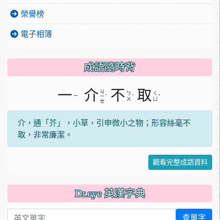
榮譽榜
電子相簿
成語隨時背
一
介
不
取
ㄐ
ㄅ
ㄑ
ㄧ
ˋ
ˋ
ˇ
ㄧ
ㄨ
ㄩ
ㄝ
介，通「芥」，小草，引申微小之物；形容絲毫不
取，非常廉潔。
觀看完整成語資料
Dr.eye 英漢字典
英文單字
查單字