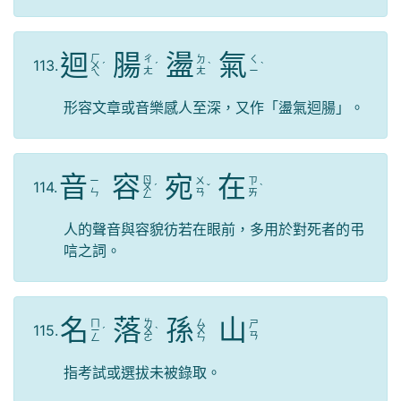
迴
腸
盪
氣
ㄏ
ㄔ
ㄉ
ㄑ
113.
ㄨ
ˊ
ˊ
ˋ
ˋ
ㄤ
ㄤ
ㄧ
ㄟ
形容文章或音樂感人至深，又作「盪氣迴腸」。
音
容
宛
在
ㄖ
ㄧ
ㄨ
ㄗ
114.
ㄨ
ˊ
ˇ
ˋ
ㄣ
ㄢ
ㄞ
ㄥ
人的聲音與容貌彷若在眼前，多用於對死者的弔
唁之詞。
名
落
孫
山
ㄇ
ㄌ
ㄙ
ㄕ
115.
ㄧ
ˊ
ㄨ
ˋ
ㄨ
ㄢ
ㄥ
ㄛ
ㄣ
指考試或選拔未被錄取。