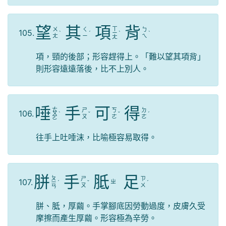
望
其
項
背
ㄒ
ㄨ
ㄑ
ㄅ
105.
ˋ
ˊ
ㄧ
ˋ
ˋ
ㄤ
ㄧ
ㄟ
ㄤ
項，頸的後部；形容趕得上。「難以望其項背」
則形容遠遠落後，比不上別人。
唾
手
可
得
ㄊ
ㄕ
ㄎ
ㄉ
106.
ㄨ
ˋ
ˇ
ˇ
ˊ
ㄡ
ㄜ
ㄜ
ㄛ
往手上吐唾沫，比喻極容易取得。
胼
手
胝
足
ㄆ
ㄕ
ㄗ
107.
ㄓ
ㄧ
ˊ
ˇ
ˊ
ㄡ
ㄨ
ㄢ
胼、胝，厚繭。手掌腳底因勞動過度，皮膚久受
摩擦而產生厚繭。形容極為辛勞。