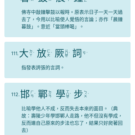
ㄥ
佛寺中敲鐘擊鼓以報時。原表示日子一天一天過
去了，今用以比喻使人覺悟的言論；亦作「晨鐘
暮鼓」。意近「當頭棒喝」。
大
放
厥
詞
ㄐ
ㄉ
ㄈ
111.
ㄘ
ˋ
ˋ
ㄩ
ˊ
ˊ
ㄚ
ㄤ
ㄝ
指發表誇張的言詞。
邯
鄲
學
步
ㄒ
ㄏ
ㄉ
ㄅ
112.
ˊ
ㄩ
ˊ
ˋ
ㄢ
ㄢ
ㄨ
ㄝ
比喻學他人不成，反而失去本來的面目。（典
故：壽陵少年學邯鄲人走路，他不但沒有學成，
反而連自己原來的步法也忘了，結果只好爬著回
去）