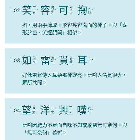
笑
容
可
掬
ㄒ
ㄖ
ㄎ
ㄐ
102.
ㄧ
ˋ
ㄨ
ˊ
ˇ
ˊ
ㄜ
ㄩ
ㄠ
ㄥ
掬，用兩手捧取。形容笑容滿面的樣子。與「喜
形於色、笑逐顏開」相似。
如
雷
貫
耳
ㄍ
ㄖ
ㄌ
103.
ㄦ
ˊ
ˊ
ㄨ
ˋ
ˇ
ㄨ
ㄟ
ㄢ
好像雷聲傳入耳朵那樣響亮。比喻人名氣很大，
眾所共聞。
望
洋
興
嘆
ㄒ
ㄨ
ㄧ
ㄊ
104.
ˋ
ˊ
ㄧ
ˋ
ㄤ
ㄤ
ㄢ
ㄥ
比喻因能力不足而自嘆不如或感到無可奈何。與
「無可奈何」義近。