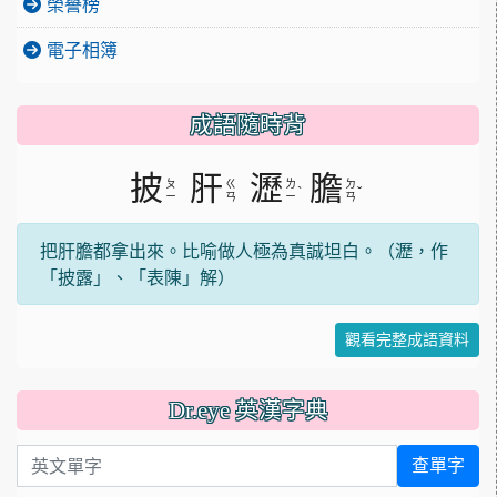
榮譽榜
電子相簿
成語隨時背
披
肝
瀝
膽
ㄆ
ㄍ
ㄌ
ㄉ
ˋ
ˇ
ㄧ
ㄢ
ㄧ
ㄢ
把肝膽都拿出來。比喻做人極為真誠坦白。（瀝，作
「披露」、「表陳」解）
觀看完整成語資料
Dr.eye 英漢字典
英文單字
查單字