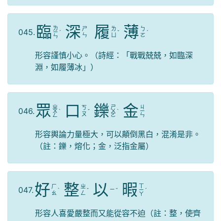
臨
深
履
薄
ㄌ
ㄕ
ㄌ
ㄅ
045.
ㄧ
ˊ
ˇ
ˊ
ㄣ
ㄩ
ㄛ
ㄣ
形容謹慎小心。（詩經：「戰戰兢兢，如臨深
淵，如履薄冰」）
眾
口
鑠
金
ㄓ
ㄕ
ㄐ
ㄎ
046.
ㄨ
ˋ
ˇ
ㄨ
ˋ
ㄧ
ㄡ
ㄥ
ㄛ
ㄣ
形容輿論力量極大，可以顛倒黑白，混淆是非。
（註：鑠，熔化；金，泛指金屬）
好
整
以
暇
ㄒ
ㄏ
ㄓ
047.
ㄧ
ˋ
ˇ
ˇ
ㄧ
ˊ
ㄠ
ㄥ
ㄚ
形容人喜愛嚴整而又能從容不迫（註：整，使齊