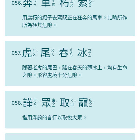
奔
車
朽
索
ㄒ
ㄙ
ㄅ
ㄔ
056.
ㄧ
ˇ
ㄨ
ˇ
ㄣ
ㄜ
ㄡ
ㄛ
用腐朽的繩子去駕馭正在狂奔的馬車。比喻所作
所為極其危險。
虎
尾
春
冰
ㄔ
ㄅ
ㄏ
ㄨ
057.
ˇ
ˇ
ㄨ
ㄧ
ㄨ
ㄟ
ㄣ
ㄥ
踩著老虎的尾巴，踏在春天的薄冰上，均有生命
之險。形容處境十分危險。
譁
眾
取
寵
ㄏ
ㄓ
ㄔ
ㄑ
058.
ㄨ
ˊ
ㄨ
ˋ
ˇ
ㄨ
ˇ
ㄩ
ㄚ
ㄥ
ㄥ
指用浮誇的言行以取悅大眾。