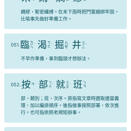
綢繆，緊密纏縛。在未下雨時把門窗綑綁牢固。
比喻事先做好準備工作。
臨
渴
掘
井
ㄌ
ㄐ
ㄐ
ㄎ
051.
ㄧ
ˊ
ˇ
ㄩ
ˊ
ㄧ
ˇ
ㄜ
ㄣ
ㄝ
ㄥ
不早作準備，事到臨頭才想辦法。
按
部
就
班
ㄐ
ㄅ
ㄅ
052.
ㄢ
ˋ
ˋ
ㄧ
ˋ
ㄨ
ㄢ
ㄡ
部，類別；班，次序。原指寫文章時選取適當義
理，加以編排順序。後指做事按照部署，依次進
行。也可指依照老規矩辦事。