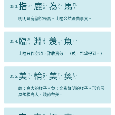
指
鹿
為
馬
ㄌ
ㄨ
ㄇ
053.
ㄓ
ˇ
ˋ
ˊ
ˇ
ㄨ
ㄟ
ㄚ
明明是鹿卻說是馬。比喻公然歪曲事實。
臨
淵
羨
魚
ㄌ
ㄒ
ㄩ
054.
ㄩ
ㄧ
ˊ
ㄧ
ˋ
ˊ
ㄢ
ㄣ
ㄢ
比喻只作空想，難收實效。（羨，希望得到。）
美
輪
美
奐
ㄌ
ㄏ
ㄇ
ㄇ
055.
ˇ
ㄨ
ˊ
ˇ
ㄨ
ˋ
ㄟ
ㄟ
ㄣ
ㄢ
輪：高大的樣子。奐：文彩鮮明的樣子。形容房
屋規模高大、裝飾華美。