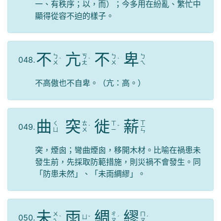
一、有秩序；以，而）；今多用在紛亂、繁忙中
顯得從容不迫的樣子。
不
亢
不
卑
ㄅ
ㄎ
ㄅ
ㄅ
048.
ˋ
ˋ
ˋ
ㄨ
ㄤ
ㄨ
ㄟ
不高傲也不自卑。（亢：高。）
曲
突
徙
薪
ㄒ
ㄑ
ㄊ
ㄒ
049.
ˊ
ˇ
ㄧ
ㄩ
ㄨ
ㄧ
ㄣ
突，煙囪；彎曲煙囪，移開木材。比喻在禍患未
發生前，先採取防範措施，則災禍不會發生。同
「防患未然」、「未雨綢繆」。
未
雨
綢
繆
ㄨ
ㄔ
ㄇ
050.
ㄩ
ˋ
ˇ
ˊ
ˊ
ㄟ
ㄡ
ㄡ