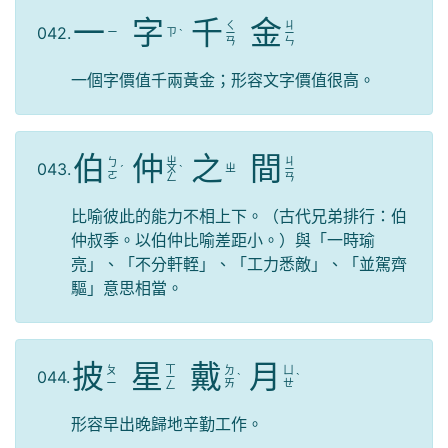
一
字
千
金
ㄑ
ㄐ
042.
ㄧ
ㄗ
ˋ
ㄧ
ㄧ
ㄢ
ㄣ
一個字價值千兩黃金；形容文字價值很高。
伯
仲
之
間
ㄓ
ㄐ
ㄅ
043.
ㄓ
ˊ
ㄨ
ˋ
ㄧ
ㄛ
ㄥ
ㄢ
比喻彼此的能力不相上下。（古代兄弟排行：伯
仲叔季。以伯仲比喻差距小。）與「一時瑜
亮」、「不分軒輊」、「工力悉敵」、「並駕齊
驅」意思相當。
披
星
戴
月
ㄒ
ㄆ
ㄉ
ㄩ
044.
ㄧ
ˋ
ˋ
ㄧ
ㄞ
ㄝ
ㄥ
形容早出晚歸地辛勤工作。