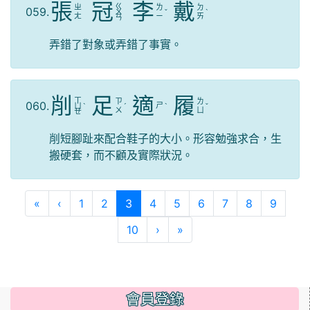
張
冠
李
戴
ㄍ
ㄓ
ㄌ
ㄉ
059.
ㄨ
ˇ
ˋ
ㄤ
ㄧ
ㄞ
ㄢ
弄錯了對象或弄錯了事實。
削
足
適
履
ㄒ
ㄗ
ㄌ
060.
ㄕ
ㄩ
ˋ
ˊ
ˋ
ˇ
ㄨ
ㄩ
ㄝ
削短腳趾來配合鞋子的大小。形容勉強求合，生
搬硬套，而不顧及實際狀況。
第一頁
上一頁
(目前頁次)
«
‹
1
2
3
4
5
6
7
8
9
下一頁
最後頁
10
›
»
會員登錄